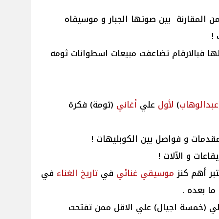
ن المقارنة بين صوتها الجبار و موسيقاه
 !
ها فبالارقام تضاعفت مبيعات اسطوانات ثومه
عبدالوهاب
)
لأول
علي
أغاني
(ثومة) فكرة
قدمات و فواصل بين الكوبليهات !
قاعات و الآلات !
بر أهم كنز
موسيقي
غنائي
في
تاريخ
الغناء
في
ا بعده .
ي (خمسة اجيال) علي الاقل ممن تفتحت