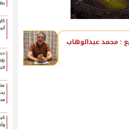
بطع
كار
أني
ع : محمد عبدالوهاب
ديم
بإط
الج
عضو
يحذ
محر
كيف
وأن