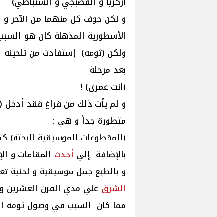
(زكريا و القصبجي و السنباطي)
و لكن خوف كل منهما من الآخر و م
الأسطورية المذهلة كان هو السبب
ولكن (ثومه) إستفادت من تلحينه ل
بعد مرحلة
(انت عمري) !
و لم يأت ذلك من فراغ فقد أدخل (
متطورة جداً و هي :
(المقطوعات الموسيقية البحتة) كم
بالإضافة إلي
أحدث
المقامات و الإي
و بالطبع جمل موسيقية و لحنية تعت
الشرق
علي مدي القرن العشرين و م
مما كان السبب في وصول ثومه ال