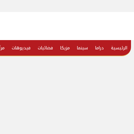
الرئيسية
دراما
سينما
مزيكا
فضائيات
فيديوهات
مرأ