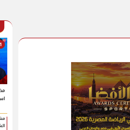
1
است
مشر
الش