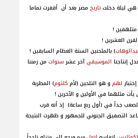
تاريخ
مصر بعد أن أقفرت تماما
متلهفين !
قرن العشرين !
بدالوهاب
) بالملحنين الستة العظام السابقين !
ل إنتاجنا
الموسيقي
آخر عشر
سنوات
من زمننا
ختبار
لهم
و هو التلحين (لأم
كلثوم
) المطربة
 يأت مثلهما في الأولين و الآخرين !
لصعب جداً في (أول ربع ساعة) إذ أنه قرب
عد التصفيق الجنوني للجمهور و ظهرت النتيجة
لكواليس
انفاسه
لاول
مره ورجع الي منزله ناجحاً