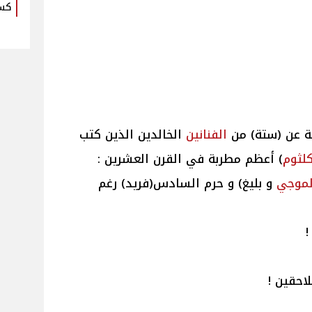
كس
قة عن (ستة) من
الفنانين
الخالدين الذين كتب
لثوم
) أعظم مطربة في القرن العشرين :
لموجي
و بليغ) و حرم السادس(فريد) رغم
!
لاحقين !