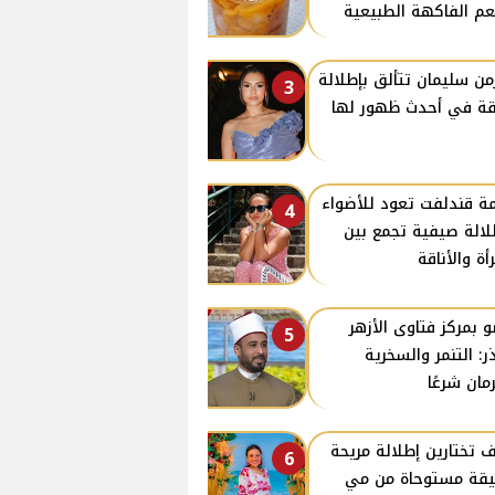
م الفاكهة الطبيعية
من سليمان تتألق بإطلالة
3
قة في أحدث ظهور لها
ة قندلفت تعود للأضواء
4
لالة صيفية تجمع بين
رأة والأناقة
 بمركز فتاوى الأزهر
5
ر: التنمر والسخرية
مان شرعًا
 تختارين إطلالة مريحة
6
يقة مستوحاة من مي