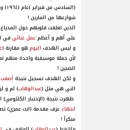
(السادس من فبراير )عام (١٩٦٤) و هي ليلة دخلت
شوارعها من المارين !
الذين تعلقت قلوبهم حول المذياع 
علي أهم و أعظم
عمل
غنائي
في ال
و ليس الهدف
اليوم
هو مقارنة (
ع
لأن جملة موسيقية واحدة منهم تعد
الضنين !
و لكن الهدف تسجيل نتيجة
أصعب
إ
التي هي مثل (
عبدالوهاب
) لم و لن
ظهرت نتيجة (الإختبار الكلثومي) ا
انتهاء
عزف مقدمة (انت عمري) تصا
مبكراً !
فإلتقط (
عبدالوهاب
) الواقف في
ا