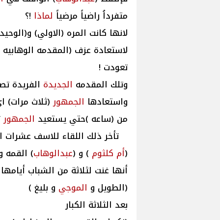
متفرداُ راضياً مرضياً
لماذا
!؟
لانها كانت المره (الاولي) و(الوح
لاستعادة عزف (المقدمه الوهابيه 
تعودت !
وتلك المقدمه
الجديدة
الفريدة تص
واستعادها
الجمهور
(ثلاث مرات) ا
من (ساعه )حتي يستعيد
الجمهور
ت
تأخر ذلك اللقاء للاسف عشرات الس
(
أم كلثوم
) و (
عبدالوهاب
) القمه و
أنها غنت لثلاثة من الشباب أيامها
(الطويل و
الموجي
و بليغ )
بعد الثلاثة الكبار