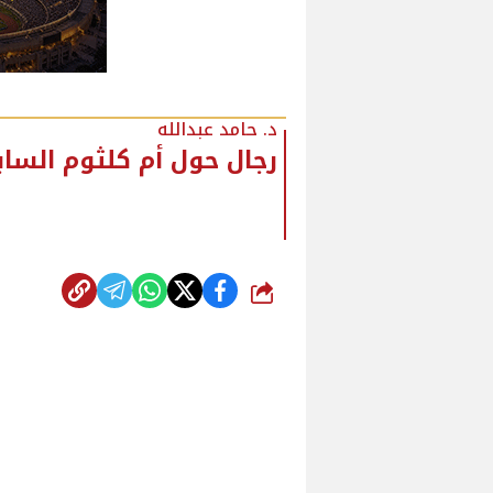
د. حامد عبدالله
رجال حول أم كلثوم الساب
شارك