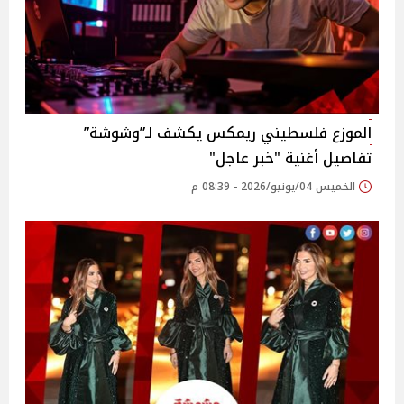
الموزع فلسطيني ريمكس يكشف لـ”وشوشة”
تفاصيل أغنية "خبر عاجل"
الخميس 04/يونيو/2026 - 08:39 م