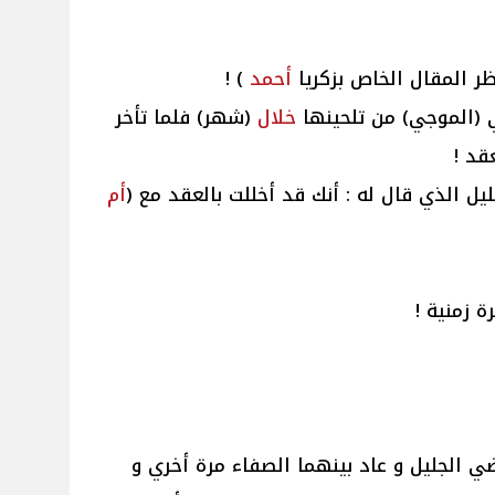
ظر المقال الخاص بزكريا
أحمد
) !
 (الموجي) من تلحينها
خلال
(شهر) فلما تأخر
عقد !
ل الذي قال له : أنك قد أخللت بالعقد مع (
أم
ة زمنية !
ضي الجليل و عاد بينهما الصفاء مرة أخري و