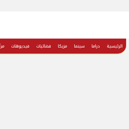
الرئيسية
دراما
سينما
مزيكا
فضائيات
فيديوهات
مرأ