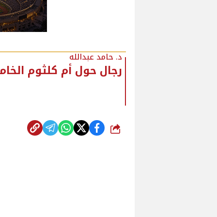
د. حامد عبدالله
رجال حول أم كلثوم الخا
شارك