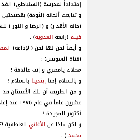
إمتداداً لمدرسة (السنباطي) الفذ 
و تتابعت ألحانه (لثومة) بقصيدتين ر
(حانة الأقدار) و (الرضا و النور ) ل
فيلم
(رابعة
العدوية
) .
و أيضاً لحن لها لحن (الإذاعة)
المصر
(قناة السويس) :
محلاك يامصري و إنت عالدفة !
و بالسلام إحنا
إبتدينا
بالسلام !
و من الطريف أن تلك الأغنيتان قد ع
عشرين عاماً في عام ١٩٧٥ عند إعادة إفتتاح قناة السويس لأول مرة بعد
أكتوبر المجيدة !
و لكن ماذا عن
الأغاني
العاطفية !؟ 
محمد
) .