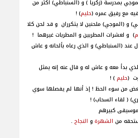
لموجي بمدرسة (زكريا ) و (السنباطي) أكثر من
يه مع رفيق عمره (
حليم
) !
ي) و (الموجي) ملحنين لا يتكرران و قد لحن كلا
م
) و لعشرات المطربين و المطربات غيرهما !
ل عند (السنباطي) و الذي رعاه بألحانه و عاش
ذي بدأ معه و عاش له و قال عنه إنه يمثل
ت (
حليم
) !
عض من سوء الحظ ! إذ أنها لم يفصلها سوي
) ( لقاء السحاب) !
موسيقى كبيرهم
تستحقه من
الشهرة
و
النجاح
.