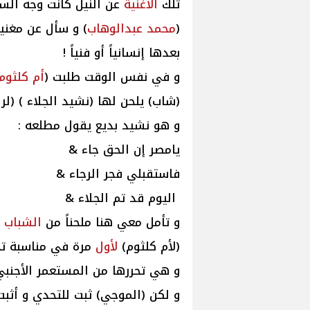
تلك
الأغنية
عن النيل كانت وجه السعد
(
محمد
عبدالوهاب
) و سأل عن مغنيه
بعدها إنسانياً أو فنياً !
و في نفس الوقت طلبت (
أم كلثوم
و هو نشيد بديع يقول مطلعه :
يامصر إن الحق جاء &
فاستقبلي فجر الرجاء &
اليوم قد تم الجلاء &
و تأمل معي هنا ملحناً من
الشباب
!
(لأم كلثوم)
لأول
مرة في مناسبة ت
و هي تحررها من المستعمر الأجنبي
و لكن (الموجي) ثبت للتحدي و أثبت 