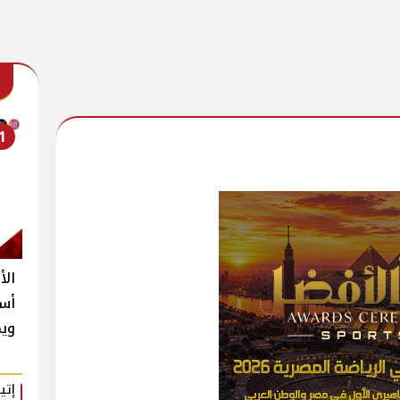
1
الأ
أست
ويم
إتي