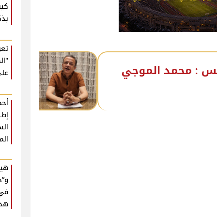
كيف
بذك
تعر
"ال
مس : محمد الموجي
على
أحم
إطل
الس
الم
هيف
و”د
في 
هذا