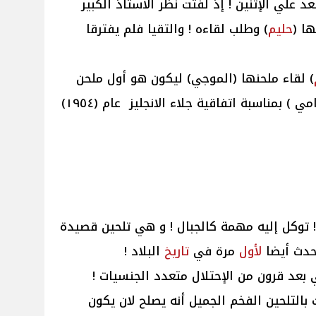
 علي الإثنين ! إذ لفتت نظر الأستاذ الكبير
ا (
حليم
) وطلب لقاءه ! والتقيا فلم يفترقا
) لقاء ملحنها (الموجي) ليكون هو أول ملحن
(شاب) يلحن لها (نشيد الجلاء ) (لرامي ) بمناسبة اتفاقية جلاء الانجليز عام (١٩٥٤)
 توكل إليه مهمة كالجبال ! و هي تلحين قصيدة
حدث أيضا
لأول
مرة في
تاريخ
البلاد !
 بعد قرون من الإحتلال متعدد الجنسيات !
بالتلحين الفخم الجميل أنه يصلح لان يكون