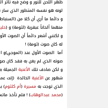
ظهر اللحن للنور و وضح فيه تأثر ا
لونه هو نفسه المتطور الذي سار ف
و دائما ما أري أن كلا من (السنباط
منهما ألحاناً عبقرية (لثومة) و (
حلي
و لكنني أشعر دائماً أن الصوت الأو
له كان صوت (ثومة) !
أما الصوت الأول عند (الموجي)و ال
صوته الذي لم يغن به فقد كان صو
و لكن صادف تلك
الأغنية
الجميلة ب
شهور عن
الأغنية
الخالدة (إنت عمري
الذي توجت به
مسيرة
(
أم كلثوم
) ب
(
محمد
عبدالوهاب
) ! فلم تأخذ ما