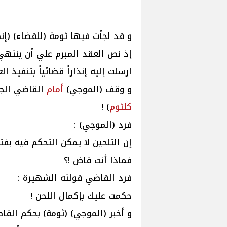
و قد لجأت فيها ثومة (للقضاء) (إن
إذ نص العقد المبرم علي أن ينتهي
ارسلت إليه إنذاراً قضائياً بتنفيذ ال
و وقف (الموجي)
أمام
القاضي الجلي
كلثوم
) !
فرد (الموجي) :
إن التلحين لا يمكن التحكم فيه بفتر
فماذا أنت قاض !؟
فرد القاضي قولته الشهيرة :
حكمت عليك بإكمال اللحن !
و أخبر (الموجي) (ثومة) بحكم القا