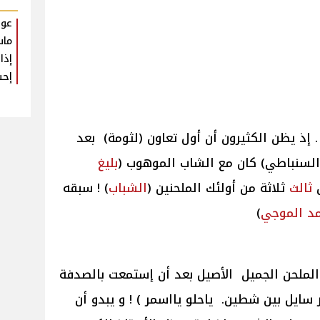
عود
ماس
إذا
إحس
 إذ يظن الكثيرون أن أول تعاون (لثومة) بعد
و السنباطي) كان مع الشاب الموهوب (
بليغ
ن
ثالث
ثلاثة من أولئك الملحنين (
الشباب
) ! سبقه
د
الموجي
)
لملحن الجميل الأصيل بعد أن إستمعت بالصدفة
ر سايل بين شطين. ياحلو يااسمر ) ! و يبدو أن