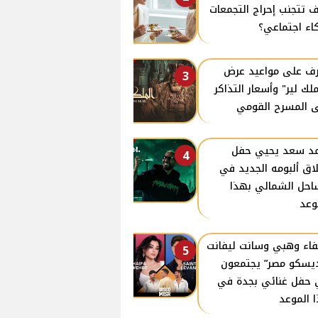
 تتجنب إحراج التجمعات
اء اجتماعي؟
ف على مواعيد عرض
3
ملك لير" وأسعار التذاكر
 المسرح القومي
د سعد يحيي حفل
4
اق ألبومه الجديد في
احل الشمالي بهذا
وعد
اء وهبي وسانت ليفانت
5
يسكو مصر” يجتمعون
حفل غنائي بجدة في
 الموعد