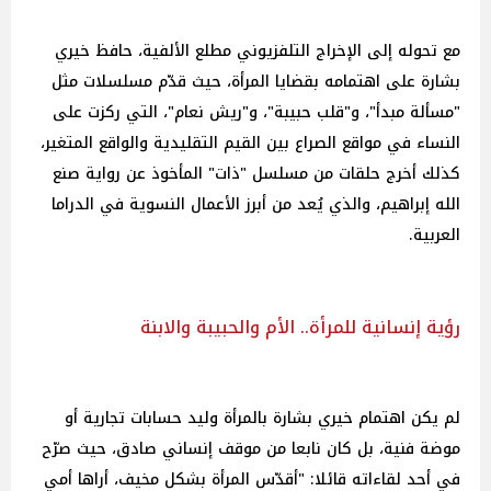
مع تحوله إلى الإخراج التلفزيوني مطلع الألفية، حافظ خيري
بشارة على اهتمامه بقضايا المرأة، حيث قدّم مسلسلات مثل
"مسألة مبدأ"، و"قلب حبيبة"، و"ريش نعام"، التي ركزت على
النساء في مواقع الصراع بين القيم التقليدية والواقع المتغير،
كذلك أخرج حلقات من مسلسل "ذات" المأخوذ عن رواية صنع
الله إبراهيم، والذي يُعد من أبرز الأعمال النسوية في الدراما
العربية.
رؤية إنسانية للمرأة.. الأم والحبيبة والابنة
لم يكن اهتمام خيري بشارة بالمرأة وليد حسابات تجارية أو
موضة فنية، بل كان نابعا من موقف إنساني صادق، حيث صرّح
في أحد لقاءاته قائلا: "أقدّس المرأة بشكل مخيف، أراها أمي