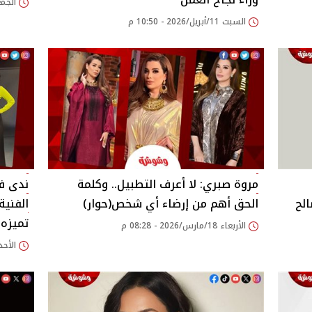
الجمعة 10/أبريل/026
السبت 11/أبريل/2026 - 10:50 م
مروة صبري: لا أعرف التطبيل.. وكلمة
ندى فل
الح
الحق أهم من إرضاء أي شخص(حوار)
الفنية
تميزه 
الأربعاء 18/مارس/2026 - 08:28 م
الأحد 15/مارس/2026 - 12