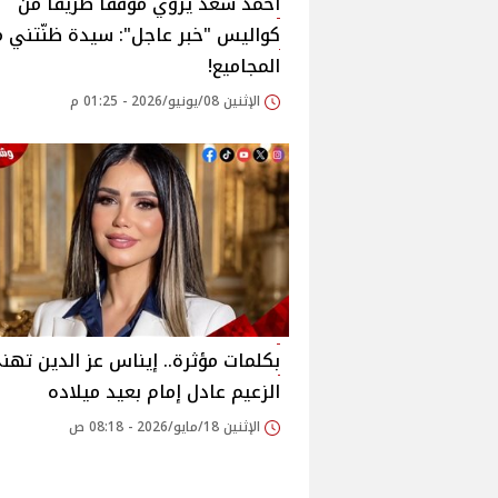
أحمد سعد يروي موقفًا طريفًا من
كواليس "خبر عاجل": سيدة ظنّتني 
المجاميع!
الإثنين 08/يونيو/2026 - 01:25 م
بكلمات مؤثرة.. إيناس عز الدين تهن
الزعيم عادل إمام بعيد ميلاده
الإثنين 18/مايو/2026 - 08:18 ص