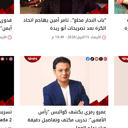
“باب النجار مخلع”.. تامر أمين يهاجم اتحاد
فدوى ع
ة
الكرة بعد تصريحات أبو ريدة
أيمن" 
الأربعاء 15/أبريل/2026 - 10:49 م
الأربعاء 15/أبريل/26
عمرو رمزي يكشف كواليس "رأس
تسريب 
الأفعى": تدريب مكثف وتفاصيل دقيقة
ada 2
وراء نجاح العمل