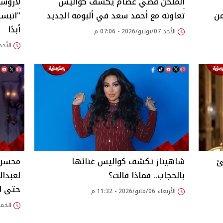
الملحن قصي عصام يكشف كواليس
لاروسي
من
تعاونه مع أحمد سعد في ألبومه الجديد
"انبسا
أبدًا
الأحد 07/يونيو/2026 - 07:06 م
الأحد 24/مايو/2026 - 00
ئ
شاهيناز تكشف كواليس غنائها
محسن ج
بالحجاب.. فماذا قالت؟
لعبدال
حتى ال
الأربعاء 06/مايو/2026 - 11:32 م
الخميس 30/أبريل/