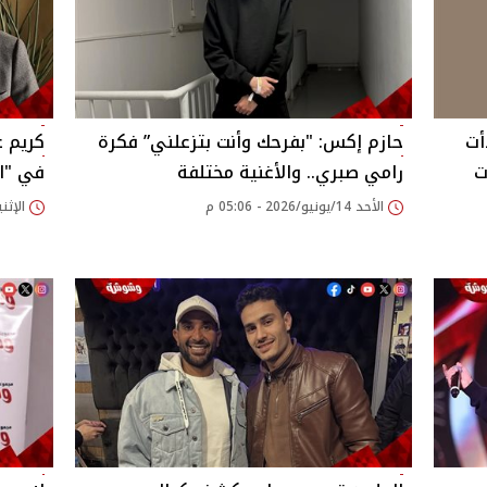
أت
حازم إكس: "بفرحك وأنت بتزعلني” فكرة
كريم ع
ت
رامي صبري.. والأغنية مختلفة
في "الفيل
الأحد 14/يونيو/2026 - 05:06 م
الإثنين 08/يونيو/2026