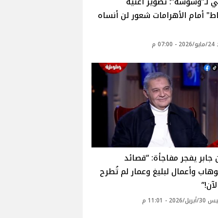
 لـ”وشوشة”: تصوير أغنية
ط" أمام الأهرامات شعور لن أنساه
07: م
ابر يفجر مفاجأة: “قصائد
وهاب وأعمال لبليغ وعمار لم تُطرح
آن!”
2026 - 11:01 م