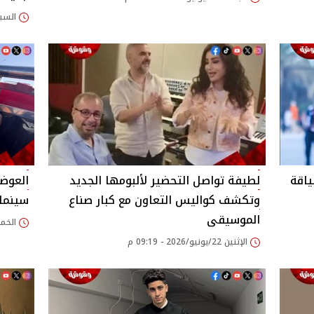
السبت 18/يوليو/2026
اقة
لطيفة تواصل التحضير لألبومها الجديد
العوضي
وتكشف كواليس التعاون مع كبار صناع
سينمائ
الموسيقى
الخميس 18/يونيو/
الإثنين 22/يونيو/2026 - 09:19 م