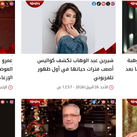
هبة
شيرين عبد الوهاب تكشف كواليس
عمرو 
 بعد
أصعب فترات حياتها في أول ظهور
العوضي
تلفزيوني
الإزعاج
الأحد 26/أبريل/2026 - 12:57 ص
الإثنين 20/أبريل/2026