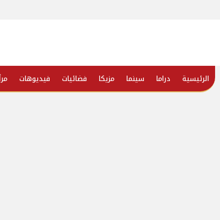
الرئيسية
دراما
سينما
مزيكا
فضائيات
فيديوهات
مرأ