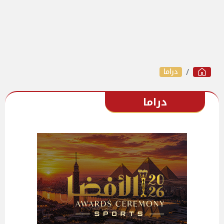
دراما
دراما