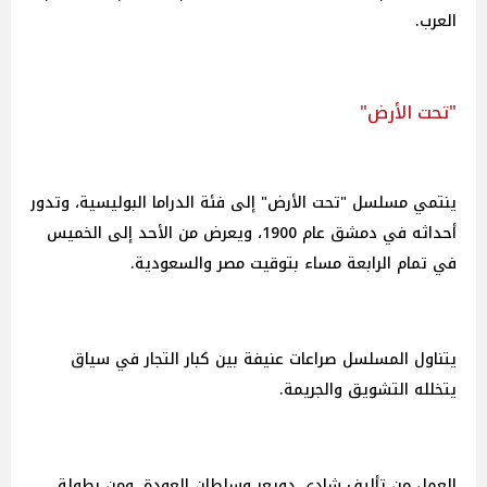
العرب.
"تحت الأرض"
ينتمي مسلسل "تحت الأرض" إلى فئة الدراما البوليسية، وتدور
أحداثه في دمشق عام 1900، ويعرض من الأحد إلى الخميس
في تمام الرابعة مساء بتوقيت مصر والسعودية.
يتناول المسلسل صراعات عنيفة بين كبار التجار في سياق
يتخلله التشويق والجريمة.
العمل من تأليف شادي دويعر وسلطان العودة، ومن بطولة