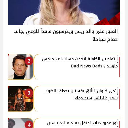
العثور على والد ريس ويذرسبون فاقداً للوعي بجانب
حمام سباحة
التفاصيل الكاملة لأحدث مسلسلات جيمس
2
مارسدن Bad News Dads
إنجي كيوان تتألق بفستان يخطف الضوء..
3
سعر إطلالتها سيصدمك
نور عمرو دياب تحتفل بعيد ميلاد ياسين
4