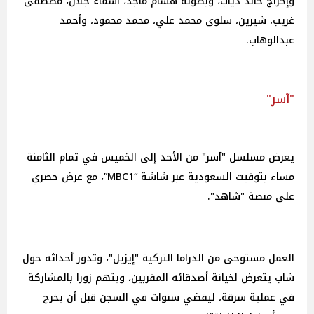
وإخراج خالد دياب، وبطولة هشام ماجد، أسماء جلال، مصطفى
غريب، شيرين، سلوى محمد علي، محمد محمود، وأحمد
عبدالوهاب.
"آسر"
يعرض مسلسل "آسر" من الأحد إلى الخميس في تمام الثامنة
مساء بتوقيت السعودية عبر شاشة “MBC1”، مع عرض حصري
على منصة "شاهد".
العمل مستوحى من الدراما التركية "إيزيل"، وتدور أحداثه حول
شاب يتعرض لخيانة أصدقائه المقربين، ويتهم زورا بالمشاركة
في عملية سرقة، ليقضي سنوات في السجن قبل أن يخرج