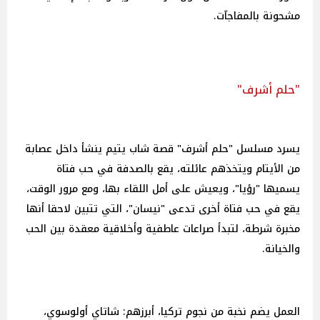
مشحونة بالمفاجآت.
"حلم أشرف"
يسرد مسلسل "حلم أشرف" قصة شاب يتيم ينشأ داخل عصابة
من الأيتام ويتخذهم عائلته، يقع بالصدفة في حب فتاة
يسميها "رؤيا"، ويعيش على أمل اللقاء بها، ومع مرور الوقت،
يقع في حب فتاة أخرى تدعى "نيسان"، التي تتبين لاحقا أنها
مخبرة شرطة، لتبدأ صراعات عاطفية وأخلاقية معقدة بين الحب
والخيانة.
العمل يضم نخبة من نجوم تركيا، أبرزهم: شاتاي أولوسوي،