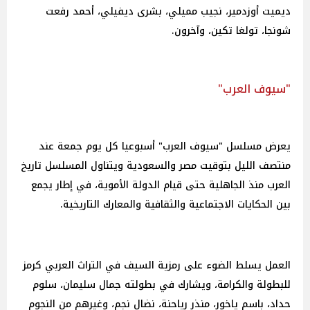
ديميت أوزدمير، نجيب مميلي، بشرى ديفيلي، أحمد رفعت
شونجا، تولغا تكين، وآخرون.
"سيوف العرب"
يعرض مسلسل "سيوف العرب" أسبوعيا كل يوم جمعة عند
منتصف الليل بتوقيت مصر والسعودية ويتناول المسلسل تاريخ
العرب منذ الجاهلية حتى قيام الدولة الأموية، في إطار يجمع
بين الحكايات الاجتماعية والثقافية والمعارك التاريخية.
العمل يسلط الضوء على رمزية السيف في التراث العربي كرمز
للبطولة والكرامة، ويشارك في بطولته جمال سليمان، سلوم
حداد، باسم ياخور، منذر رياحنة، نضال نجم، وغيرهم من النجوم