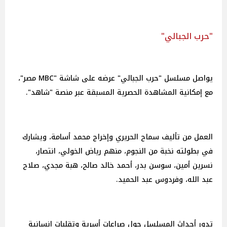
"حرب الجبالي"
يواصل مسلسل "حرب الجبالي" عرضه على شاشة "MBC مصر"،
مع إمكانية المشاهدة الحصرية المسبقة عبر منصة "شاهد".
العمل من تأليف سماح الحريري وإخراج محمد أسامة، ويشارك
في بطولته نخبة من النجوم، منهم رياض الخولي، انتصار،
نسرين أمين، سوسن بدر، أحمد خالد صالح، هبة مجدي، صلاح
عبد الله، وفردوس عبد الحميد.
تدور أحداث المسلسل حول صراعات أسرية وتقلبات إنسانية