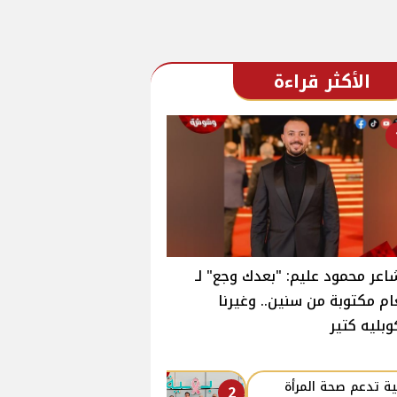
الأكثر قراءة
اعر محمود عليم: "بعدك وجع" لـ
ام مكتوبة من سنين.. وغيرنا
وبليه كتير
ة تدعم صحة المرأة
2