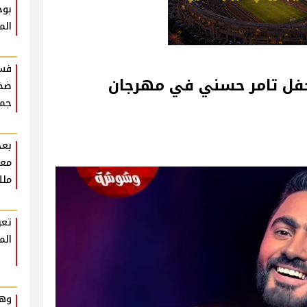
بوح
الم
فست
فل تامر حسني في مهرجان
ضخم
جمه
بعد
معل
ملك
تعر
الم
وهم