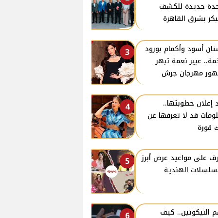
دة جديدة للكشف
بكر بشرق القاهرة
ان أسود وأكمام بورود
3
ة.. عبير نعمة تبهر
ور مهرجان جرش
 إعلان خطوبتها..
4
ومات قد لا تعرفها عن
 قورة
ف على مواعيد عرض أبرز
5
سلسلات الهندية
 النيكوتين.. كيف
6