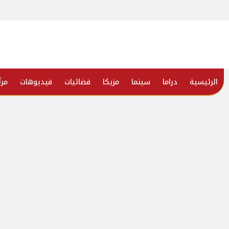
الرئيسية
دراما
سينما
مزيكا
فضائيات
فيديوهات
مرأ