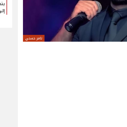
يتح
إلى
تامر حسني