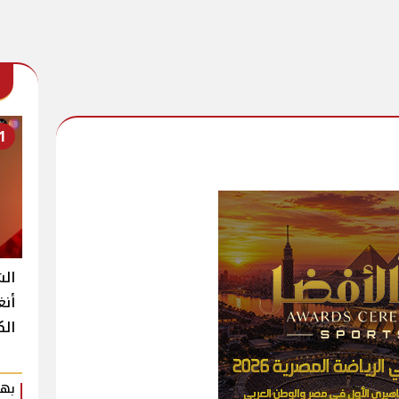
1
الش
أنغ
الك
بهي