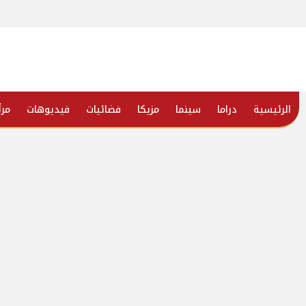
الرئيسية
دراما
سينما
مزيكا
فضائيات
فيديوهات
مرأ