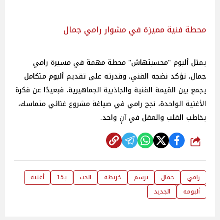
محطة فنية مميزة في مشوار رامي جمال
يمثل ألبوم "محسبتهاش" محطة مهمة في مسيرة رامي
جمال، تؤكد نضجه الفني، وقدرته على تقديم ألبوم متكامل
يجمع بين القيمة الفنية والجاذبية الجماهيرية، فبعيدًا عن فكرة
الأغنية الواحدة، نجح رامي في صياغة مشروع غنائي متماسك،
يخاطب القلب والعقل في آنٍ واحد.
شارك
رامي
جمال
يرسم
خريطة
الحب
بـ15
أغنية
ألبومه
الجديد