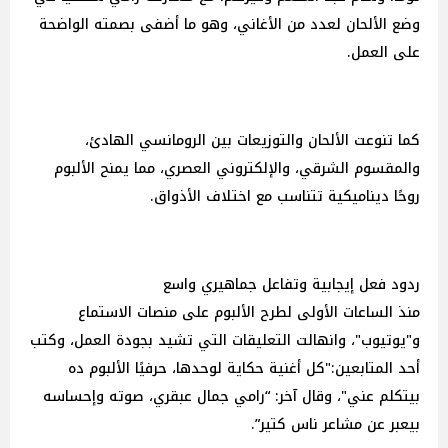
وضع الألحان لعدد من الأغاني، وهو ما أضفى بصمته الواضحة
على العمل.
كما تنوعت الألحان والتوزيعات بين الرومانسي الهادئ،
والمقسوم الشرقي، والإلكتروني العصري، مما يمنح الألبوم
روحًا ديناميكية تتناسب مع اختلاف الأذواق.
ردود فعل إيجابية وتفاعل جماهيري واسع
منذ الساعات الأولى لطرح الألبوم على منصات الاستماع
و"يوتيوب"، وانهالت التعليقات التي تشيد بجودة العمل، وكتب
أحد المتابعين:"كل أغنية حكاية لوحدها، حرفيًا الألبوم ده
بيتكلم عني"، وقال آخر: “رامي جمال عبقري، صوته وإحساسه
بيعبر عن مشاعر ناس كتير”.