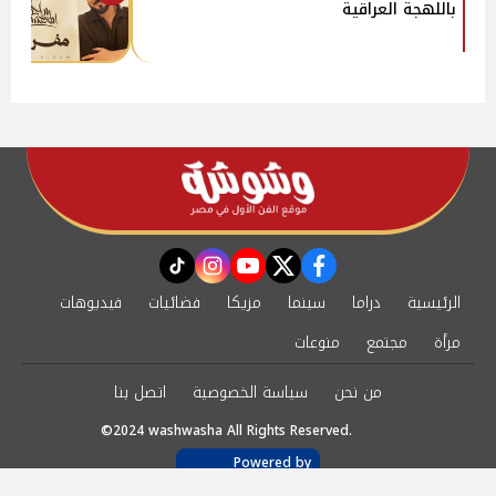
باللهجة العراقية
instagram
tiktok
youtube
twitter
facebook
الرئيسية
دراما
سينما
مزيكا
فضائيات
فيديوهات
مرأة
مجتمع
منوعات
من نحن
سياسة الخصوصية
اتصل بنا
©2024 washwasha All Rights Reserved.
Powered by