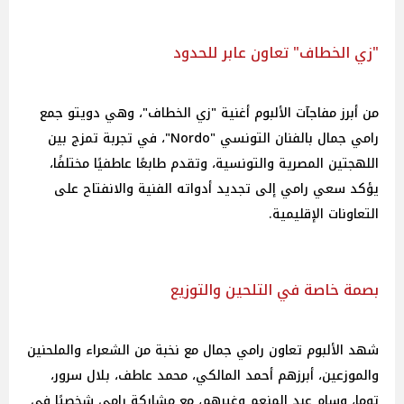
"زي الخطاف" تعاون عابر للحدود
من أبرز مفاجآت الألبوم أغنية "زي الخطاف"، وهي دويتو جمع
رامي جمال بالفنان التونسي "Nordo"، في تجربة تمزج بين
اللهجتين المصرية والتونسية، وتقدم طابعًا عاطفيًا مختلفًا،
يؤكد سعي رامي إلى تجديد أدواته الفنية والانفتاح على
التعاونات الإقليمية.
بصمة خاصة في التلحين والتوزيع
شهد الألبوم تعاون رامي جمال مع نخبة من الشعراء والملحنين
والموزعين، أبرزهم أحمد المالكي، محمد عاطف، بلال سرور،
توما، وسام عبد المنعم وغيرهم، مع مشاركة رامي شخصيًا في