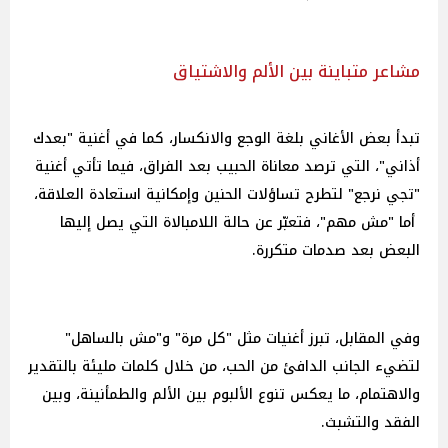
مشاعر متباينة بين الألم والاشتياق
تبدأ بعض الأغاني بلغة الوجع والانكسار، كما في أغنية "بعدك
أذاني"، التي ترصد معاناة الحبيب بعد الفراق، فيما تأتي أغنية
"تجي نرجع" لتطرح تساؤلات الحنين وإمكانية استعادة العلاقة،
أما "مش مهم"، فتعبّر عن حالة اللامبالاة التي يصل إليها
البعض بعد صدمات متكررة.
وفي المقابل، تبرز أغنيات مثل "كل مرة" و"مش بالساهل"
لتضيء الجانب الدافئ من الحب، من خلال كلمات مليئة بالتقدير
والاهتمام، ما يعكس تنوع الألبوم بين الألم والطمأنينة، وبين
الفقد والتشبث.