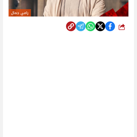
رامي جمال
شارك