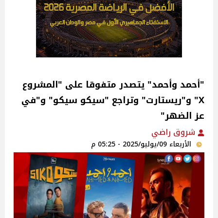
"أحمد وأحمد" يتصدر متفوقا على "المشروع
X" و"ريستارت" وتراجع "سيكو سيكو" و"في
عز الضهر"‎
شروق راضي
الأربعاء 09/يوليو/2025 - 05:25 م