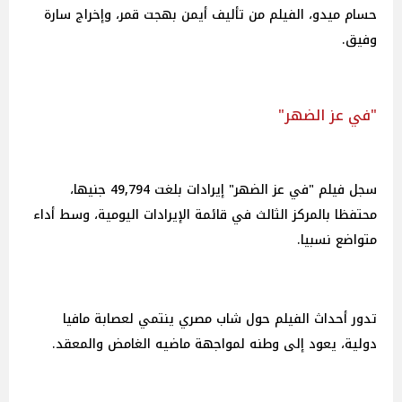
حسام ميدو، الفيلم من تأليف أيمن بهجت قمر، وإخراج سارة
وفيق.
"في عز الضهر"
سجل فيلم "في عز الضهر" إيرادات بلغت 49,794 جنيها،
محتفظا بالمركز الثالث في قائمة الإيرادات اليومية، وسط أداء
متواضع نسبيا.
تدور أحداث الفيلم حول شاب مصري ينتمي لعصابة مافيا
دولية، يعود إلى وطنه لمواجهة ماضيه الغامض والمعقد.