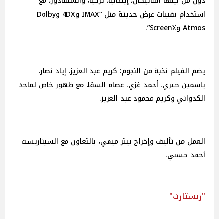
دول من بينها الفاتيكان، إيطاليا، تركيا، والسلفادور، مع
استخدام تقنيات عرض حديثة مثل “IMAX و4DX وDolby
Atmos وScreenX”.
يضم الفيلم نخبة من النجوم: كريم عبد العزيز، إياد نصار،
ياسمين صبري، أحمد غزي، عصام السقا، مع ظهور خاص لماجد
الكدواني وكريم محمود عبد العزيز.
العمل من تأليف وإخراج بيتر ميمي، بالتعاون مع السيناريست
أحمد حسني.
"ريستارت"