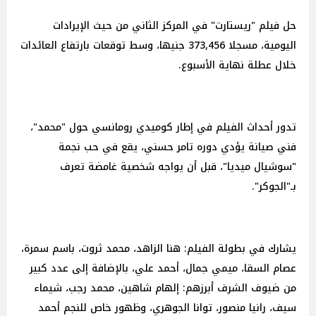
حل فيلم "ريستارت" في المركز الثاني من حيث الإيرادات
اليومية، مسجلا 373,456 جنيها، وسط توقعات بارتفاع العائدات
خلال عطلة نهاية الأسبوع.
تدور أحداث الفيلم في إطار كوميدي رومانسي حول "محمد"،
فني صيانة يؤدي دوره تامر حسني، يقع في حب نجمة
"سوشيال ميديا"، قبل أن يواجه شخصية غامضة تعرف
بـ"الجوكر".
يشارك في بطولة الفيلم: هنا الزاهد، محمد ثروت، باسم سمرة،
عصام السقا، ميمي جمال، أحمد علي، بالإضافة إلى عدد كبير
من ضيوف الشرف أبرزهم: إلهام شاهين، محمد رجب، شيماء
سيف، رانيا منصور، توانا الجوهري، وظهور خاص للنجم أحمد