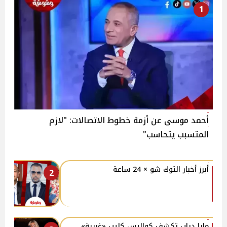
1
أحمد موسى عن أزمة خطوط الاتصالات: "لازم
المتسبب يتحاسب"
أبرز أخبار التوك شو × 24 ساعة
2
مايا دياب تكشف كواليس كليب «غريبة»