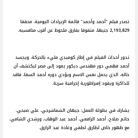
تصدر فيلم "أحمد وأحمد" قائمة الإيرادات اليومية، محققا
2,193,829 جنيها، متفوقا بفارق ملحوظ عن أقرب منافسيه.
تدور أحداث الفيلم في إطار كوميدي مليء بالحركة، ويجسد
أحمد فهمي دور مهندس ديكور يعود إلى مصر ليكتشف أن
خاله، الذي يحمل نفس الاسم ويؤدي دوره أحمد السقا، فاقد
للذاكرة ويقود إمبراطورية إجرامية سرية.
يشارك في بطولة العمل: جيهان الشماشرجي، علي صبحي،
حاتم صلاح، أحمد الرافعي، أحمد عبد الوهاب، ورشدي الشامي،
مع ظهور خاص لطارق لطفي وغادة عبد الرازق.