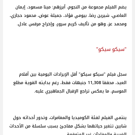
يضم الفيلم مجموعة من النجوم، أبرزهم: مينا مسعود، إيمان
العاصي، شيرين رضا، بيومي فؤاد، جميلة عوض، محمود حجازي،
ومحمد عز، وهو من تأليف كريم سرور، وإخراج مرقس عادل.
"سيكو سيكو"
سجل فيلم "سيكو سيكو" أقل الإيرادات اليومية بين أفلام
العيد، محققا 11,308 جنيهات فقط، رغم بدايته القوية مطلع
الموسم، ما يعكس تراجع الإقبال الجماهيري عليه.
ينتمي الفيلم لفئة الكوميديا والمغامرات، وتدور أحداثه حول
شابين تتغير حياتهما بشكل مفاجئ بسبب سلسلة من الأحداث
الغريبة والمفاجآت غير المتوقعة.