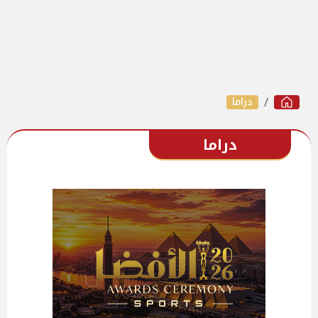
دراما
دراما