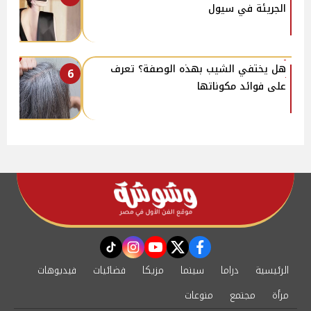
الجريئة في سيول
هل يختفي الشيب بهذه الوصفة؟ تعرف
6
على فوائد مكوناتها
instagram
tiktok
youtube
twitter
facebook
الرئيسية
دراما
سينما
مزيكا
فضائيات
فيديوهات
مرأة
مجتمع
منوعات