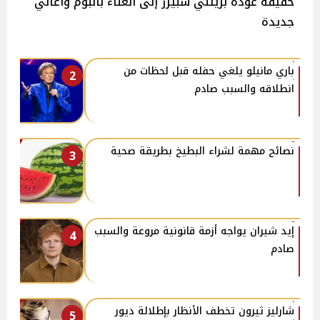
حقيقة عودة بريتني سبيرز إلى الغناء بألبوم وأغاني
جديدة
باري مانيلو يلغي حفله قبل لحظات من
2
انطلاقه والسبب صادم
نصائح مهمة لشراء البطيخ بطريقة صحية
3
إيد شيران يواجه أزمة قانونية مروعة والسبب
4
صادم
شارليز ثيرون تخطف الأنظار بإطلالة ديور
5