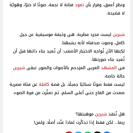
ونظر أعمق، وقرار بأن
تعود
فنانة لا نجمة، صوتًا لا خبَرًا، وهويّة
لا فضيحة.
شيرين
ليست مجرد مطربة. هى وثيقة موسيقية عن جيل
كامل، وصوت صدقناه لأنه يشبهنا.
لكنها الآن تُواجه الاختبار الأصعب: أن تُعيد بناء ذاتها قبل أن
تُعيد بناء صورتها.
فى
المشهد
العربى المزدحم بالأصوات والصور، تبقى
شيرين
حالة خاصة.
ليست فقط صوتًا نسائيًا جميلًا، بل قصة
كاملة
عن فتاة مصرية
صعدت من القاع حتى أعلى السلم، ثم تعثّرت من فرط الضوء.
هل تُنقذ
شيرين
موهبتها؟
ربما… لكن فقط إذا تذكّرت لماذا غنّت أصلًا، ولمن!