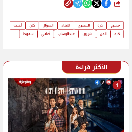
شارك
مسرح
درة
المصري
الغناء
السؤال
كان
أغنية
كرة
الفن
شيرين
عبدالوهاب
أغاني
سقوط
الأكثر قراءة
1