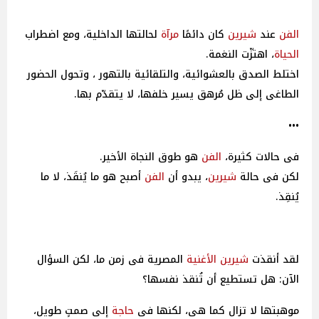
الفن
عند
شيرين
كان دائمًا
مرآة
لحالتها الداخلية، ومع اضطراب
الحياة
، اهتزّت النغمة.
اختلط الصدق بالعشوائية، والتلقائية بالتهور ، وتحول الحضور
الطاغى إلى ظل مُرهق يسير خلفها، لا يتقدّم بها.
•••
فى حالات كثيرة،
الفن
هو طوق النجاة الأخير.
لكن فى حالة
شيرين
، يبدو أن
الفن
أصبح هو ما يُنقَذ، لا ما
يُنقِذ.
لقد أنقذت
شيرين
الأغنية
المصرية فى زمن ما، لكن السؤال
الآن: هل تستطيع أن تُنقذ نفسها؟
موهبتها لا تزال كما هى، لكنها فى
حاجة
إلى صمتٍ طويل،