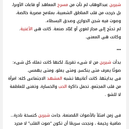
شيرين
عبدالوهاب لم تأتِ من
مسرح
المعاهد أو قاعات الأوبرا،
بل خرجت من قلب المناطق الشعبية، بملامح مصرية خالصة،
وصوت فيه شجن الحواري وصدق البسطاء.
لم تحتَج إلى مجاز لغوي أو عُبّاد صنعة. كانت هى
الأغنية
.
وكانت هى المعنى.
•••
بدأت
شيرين
من لا شىء تقريبًا، لكنها كانت تملك كل شىء:
صوتًا يعرف متى ينكسر، ومتى يعلو، ومتى يهمس.
فى بدايتها، كانت أغانيها تشبه
المشهد
الاجتماعى كله: امرأة
من قلب المجتمع، تحمل ذاكرة
الحب
والخسارة، وتغنى للعاطفة
لا للشو .
فى زمن امتلأ بالأصوات المُصنعة، جاءت
شيرين
كنسخة نادرة…
صافية رخيمة ، ونجحت سريعًا أن تكون “صوت القلب” لا مجرد