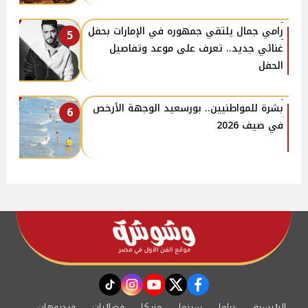
رامي جمال يلتقي جمهوره في الإمارات بحفل
5
غنائي جديد.. تعرف على موعد وتفاصيل
الحفل
بشرة للمواطنيين.. بورسعيد الوجهة الأرخص
6
في صيف 2026
instagram
tiktok
youtube
twitter
facebook
الرئيسية
دراما
سينما
مزيكا
فضائيات
فيديوهات