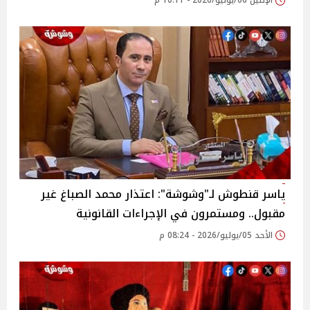
الإثنين 06/يوليو/2026 - 10:11 م
ياسر قنطوش لـ"وشوشة": اعتذار محمد الصباغ غير
مقبول.. ومستمرون في الإجراءات القانونية
الأحد 05/يوليو/2026 - 08:24 م