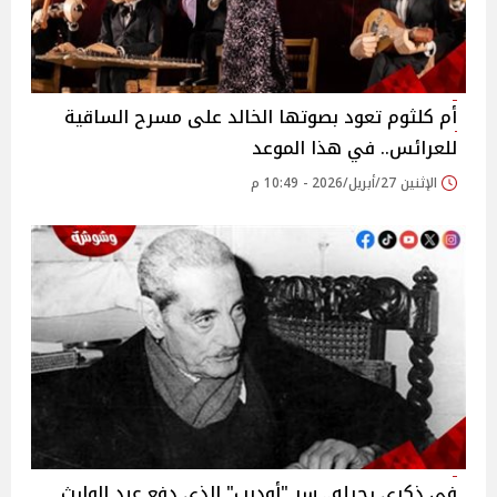
أم كلثوم تعود بصوتها الخالد على مسرح الساقية
للعرائس.. في هذا الموعد
الإثنين 27/أبريل/2026 - 10:49 م
في ذكرى رحيله.. سر "أوديب" الذي دفع عبد الوارث