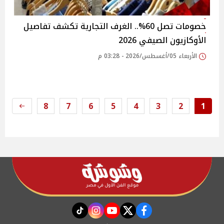
خصومات تصل 60%.. الغرف التجارية تكشف تفاصيل
الأوكازيون الصيفي 2026
الأربعاء 05/أغسطس/2026 - 03:28 م
8
7
6
5
4
3
2
1
instagram
tiktok
youtube
twitter
facebook