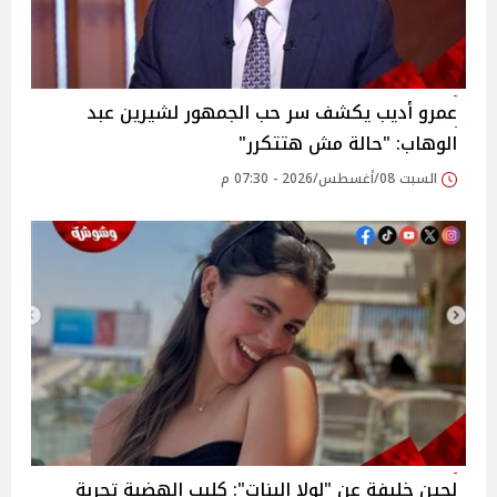
عمرو أديب يكشف سر حب الجمهور لشيرين عبد
الوهاب: "حالة مش هتتكرر"
السبت 08/أغسطس/2026 - 07:30 م
لجين خليفة عن "لولا البنات": كليب الهضبة تجربة