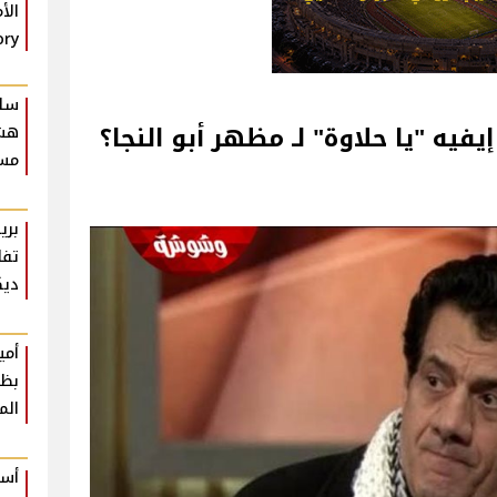
ory
سلا
فيه "يا حلاوة" لـ مظهر أبو النجا؟
هشا
مسر
بري
تفا
ديك
أمي
بظه
الم
أست