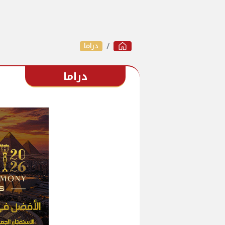
دراما
دراما