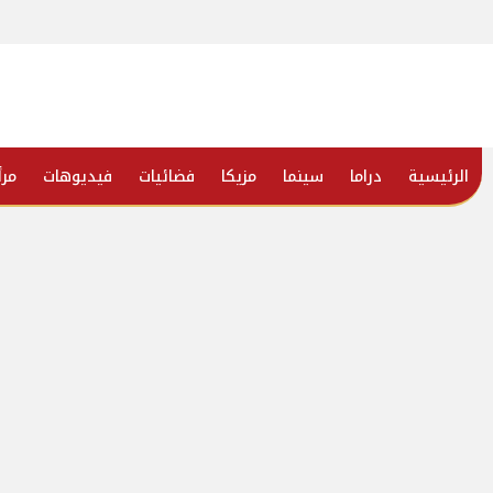
الرئيسية
دراما
سينما
مزيكا
فضائيات
فيديوهات
مرأ