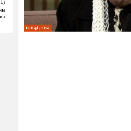
زيا
يرف
بأم
مظهر أبو النجا