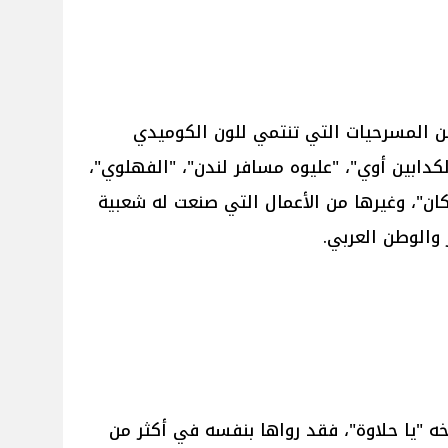
 من المسرحيات التي تنتمي للون الكوميدي
كدابين أوي"، "عليوه مسافر لندن"، "الفهلوي"،
ان"، وغيرها من الأعمال التي صنعت له شعبية
الوطن العربي.
خه "يا حلاوة"، فقد رواها بنفسه في أكثر من