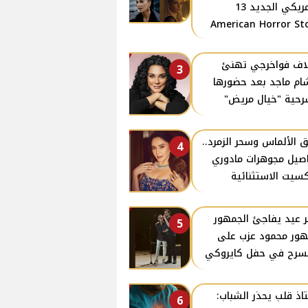
الأمريكي الجديد 13
American Horror St
ف فواخرجي تهنئ
3
م ماجد بعد حضورها
حية "خيال مريض"
ق الألماس وسحر الزمرد..
4
صيل مجوهرات مادوري
سيت الاستثنائية
ر عيد يفاجئ الجمهور
5
ور محمود عزب على
سرح في حفل كايروكي
اذ قلب يحذر الشباب:
6