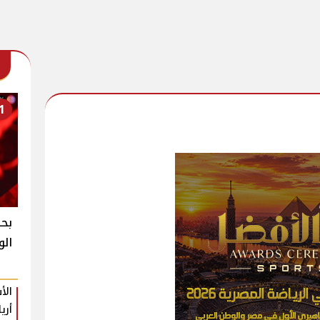
1
بحض
الو
الأ
أري