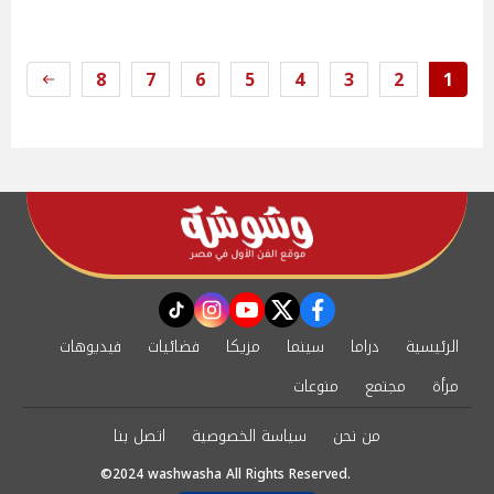
8
7
6
5
4
3
2
1
instagram
tiktok
youtube
twitter
facebook
الرئيسية
دراما
سينما
مزيكا
فضائيات
فيديوهات
مرأة
مجتمع
منوعات
من نحن
سياسة الخصوصية
اتصل بنا
©2024 washwasha All Rights Reserved.