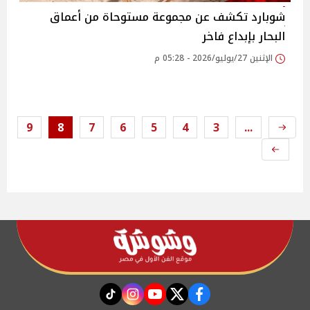
شوبارد تكشف عن مجموعة مستوحاة من أعماق
البحار بإبداع فاخر
الإثنين 27/يوليو/2026 - 05:28 م
9
8
7
6
5
4
3
...
instagram
tiktok
youtube
twitter
facebook