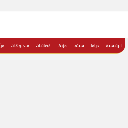
الرئيسية
دراما
سينما
مزيكا
فضائيات
فيديوهات
مرأ