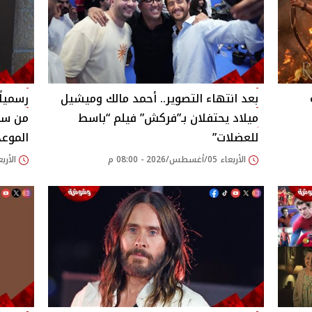
بعد انتهاء التصوير.. أحمد مالك وميشيل
رسمياً
ميلاد يحتفلان بـ”فركش” فيلم “باسط
للعضلات”
الموعد
الأربعاء 05/أغسطس/2026 - 08:00 م
الأربعاء 05/أغسطس/26