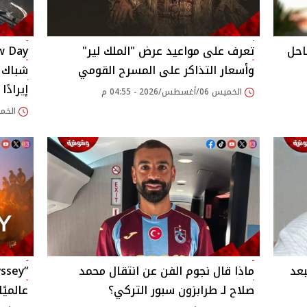
احل
تعرف على مواعيد عرض "الملك لير"
وأسعار التذاكر على المسرح القومي
شباك ا
إيرادًا ف
الخميس 06/أغسطس/2026 - 04:55 م
الخميس 06/أغسطس/
بعد
ماذا قال نجوم الفن عن انتقال محمد
صلاح لـ طرابزون سبور التركي؟
عالميًا.. و