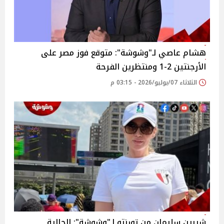
هشام عاصي لـ"وشوشة": متوقع فوز مصر على
الأرجنتين 2-1 ومنتظرين الفرحة
الثلاثاء 07/يوليو/2026 - 03:15 م
شيرين سليمان من تورنتو لـ"وشوشة": الجالية