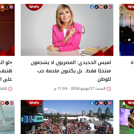
ة
لميس الحديدي: المصريون لا يشجعون
منتخبًا فقط.. بل يكتبون ملحمة حب
هتبقى 
للوطن
على ان
السبت 27/يونيو/2026 - 11:04 م
الثلاثاء 23/يونيو/026