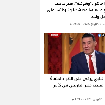
 ماهر لـ"وشوشة": مصر حاضنة
ع وشعبها وجيشها وشرطتها على
جل واحد
2 - 09:06 م
لبي يرقص على الهواء احتفالًا
 منتخب مصر التاريخي في كأس
12: م