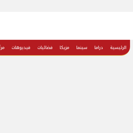
الرئيسية
دراما
سينما
مزيكا
فضائيات
فيديوهات
مرأ