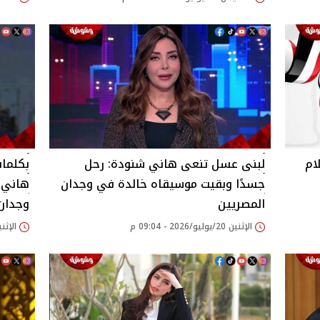
ام
لبنى عسل تنعى هاني شنودة: رحل
بكلمات
جسدًا وبقيت موسيقاه خالدة في وجدان
هاني ش
المصريين
وجدان
الإثنين 20/يوليو/2026 - 09:04 م
الإثنين 20/يوليو/2026