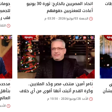
طات
اتحاد المصريين بالخارج: ثورة 30 يونيو
جومانا
أعادت للمغتربين حقوقهم
للجمي
قلب ر
الجمعة 03/يوليو/2026 - 03:30 م
الثلاثاء 30/يونيو/026
في
تامر أمين: منتخب مصر وحّد الملايين..
مدحت ش
بشأن
وكرة القدم أثبتت أنها أقوى من أي خلاف
بتأهل
العالم
الأحد 28/يونيو/2026 - 10:50 م
الأحد 28/يونيو/2026 - 15