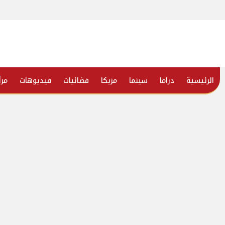
الرئيسية
دراما
سينما
مزيكا
فضائيات
فيديوهات
مرأ