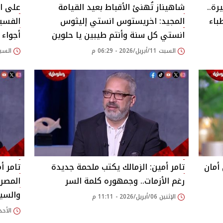
ة..
شاهيناز تُهنئ الأقباط بعيد القيامة
على ال
باء
المجيد: اخريستوس انستي إليثوس
الفسيخ
انستي كل سنة وأنتم طيبين يا حلوين
أجواء 
السبت 11/أبريل/2026 - 06:29 م
السبت 11/أبريل/2026
أمان
تامر أمين: الزمالك يكتب ملحمة جديدة
تامر 
رغم الأزمات.. وجمهوره كلمة السر
المصري
والسي
الإثنين 06/أبريل/2026 - 11:11 م
الأحد 05/أبريل/2026 - 42