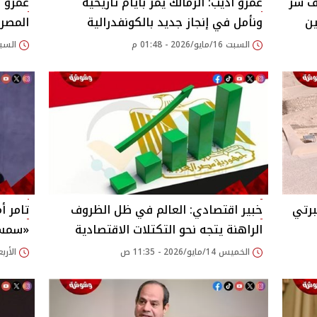
شف سر
عمرو أديب: الزمالك يمر بأيام تاريخية
عمرو أ
ين
ونأمل في إنجاز جديد بالكونفدرالية
المصري
السبت 16/مايو/2026 - 01:48 م
السبت 16/مايو/2026 
برتي
خبير اقتصادي: العالم في ظل الظروف
تامر أ
الراهنة يتجه نحو التكتلات الاقتصادية
«سمسم
الخميس 14/مايو/2026 - 11:35 ص
الأربعاء 13/مايو/26