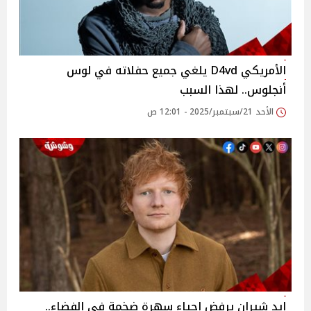
الأمريكي D4vd يلغي جميع حفلاته في لوس
أنجلوس.. لهذا السبب
الأحد 21/سبتمبر/2025 - 12:01 ص
إيد شيران يرفض إحياء سهرة ضخمة في الفضاء..