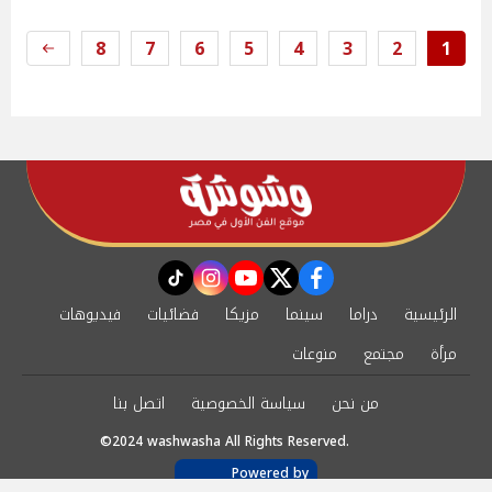
8
7
6
5
4
3
2
1
instagram
tiktok
youtube
twitter
facebook
الرئيسية
دراما
سينما
مزيكا
فضائيات
فيديوهات
مرأة
مجتمع
منوعات
من نحن
سياسة الخصوصية
اتصل بنا
©2024 washwasha All Rights Reserved.
Powered by