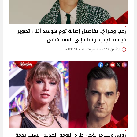
رعب وصراخ.. تفاصيل إصابة توم هولاند أثناء تصوير
فيلمه الجديد ونقله إلى المستشفى
الإثنين 22/سبتمبر/2025 - 01:41 م
روبي ويليامز يؤجل طرح ألبومه الجديد.. بسبب نجمة