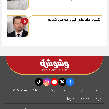
هجوم حاد على ليوناردو دي كابريو
6
instagram
tiktok
youtube
twitter
facebook
الرئيسية
دراما
سينما
مزيكا
فضائيات
فيديوهات
مرأة
مجتمع
منوعات