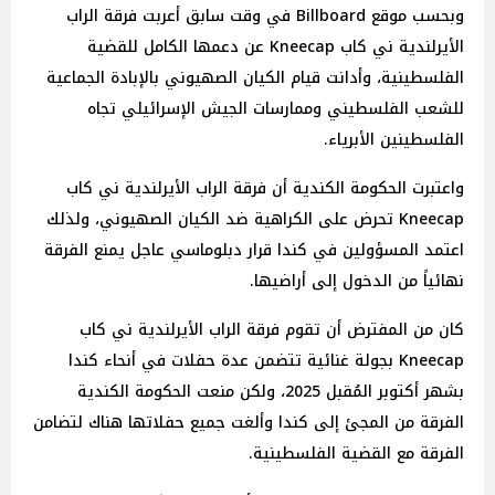
وبحسب موقع Billboard في وقت سابق أعربت فرقة الراب
الأيرلندية ني كاب Kneecap عن دعمها الكامل للقضية
الفلسطينية، وأدانت قيام الكيان الصهيوني بالإبادة الجماعية
للشعب الفلسطيني وممارسات الجيش الإسرائيلي تجاه
الفلسطينين الأبرياء.
واعتبرت الحكومة الكندية أن فرقة الراب الأيرلندية ني كاب
Kneecap تحرض على الكراهية ضد الكيان الصهيوني، ولذلك
اعتمد المسؤولين في كندا قرار دبلوماسي عاجل يمنع الفرقة
نهائياً من الدخول إلى أراضيها.
كان من المفترض أن تقوم فرقة الراب الأيرلندية ني كاب
Kneecap بجولة غنائية تتضمن عدة حفلات في أنحاء كندا
بشهر أكتوبر المُقبل 2025، ولكن منعت الحكومة الكندية
الفرقة من المجئ إلى كندا وألغت جميع حفلاتها هناك لتضامن
الفرقة مع القضية الفلسطينية.