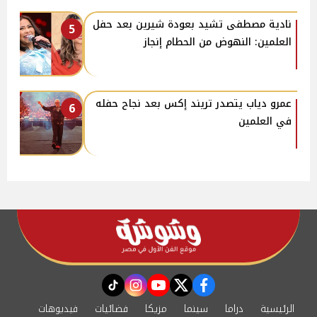
نادية مصطفى تشيد بعودة شيرين بعد حفل
5
العلمين: النهوض من الحطام إنجاز
عمرو دياب يتصدر تريند إكس بعد نجاح حفله
6
في العلمين
instagram
tiktok
youtube
twitter
facebook
الرئيسية
دراما
سينما
مزيكا
فضائيات
فيديوهات