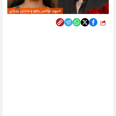
النجوم لوكاس برافو و شايلين وودلي
شارك