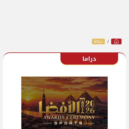
دراما
دراما