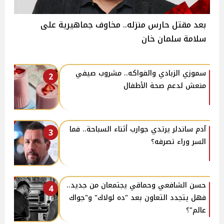
بعد مقتل حارس منزله.. مخاوف جماهيرية على
سلامة سلمان خان
سموزي الزبادي والفواكه.. مشروب صيفي
2
منعش لدعم صحة الأطفال
آدم ساندلر يرتدي جوارب أثناء السباحة.. فما
3
السر وراء تصرفه؟
حسن الشافعي وحماقي يجتمعان من جديد..
4
فهل يتجدد التعاون بعد "ده لولاك" و"جواك
عالم"؟