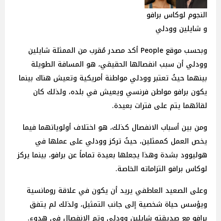
النجوم لوكاس برافو
و شايلين وودلي
وبحسب موقع People أكد مصدر مُقرب من الممثلة شايلين
وودلي أن سبب انفصالها الحقيقي، هو المسافة الطويلة
بينهما حيثُ تعتبر وودلي مواطنة أمريكية وتعيش هناك بينما
يكون برافو مواطن فرنسي ويعيش في بلده، ولذلك كان
لقائهما يتم على فترات بعيدة.
ومن بين أسباب الانفصال كذلك، هو اختلاف أولوياتهما فيما
يخص العمل كممثلين، حيثُ تركز وودلي على عملها في
هوليوود بشدة وهذا يجعلها بعيدة تماماً عن برافو، بينما يركز
لوكاس برافو التزاماته الخاصة.
وعلى الصعيد العاطفي يريد أن يكون في علاقة رومانسية
ويؤسس حياة شخصية إلى جانب التمثيل، ولذلك لم يتفق
برافو مع صديقته شايلين وودلي وتم الانفصال في هدوء.