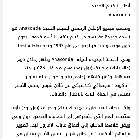
أبطال الفيلم الجديد
Anaconda
وبحسب فيديو الإعلان الرسمي للفيلم الجديد Anaconda هو
نسخة جديدة مقتبسة من فيلم بنفس الأسم قدمه النجوم
جون فويت و جينيفر لوبيز في عام 1997 ونجح نجاحاً ساحقاً.
وفي النسخة الجديدة لفيلم Anaconda يظهر رجلان دوج
(جاك بلاك) و جريف (بول رود) وهم صديقان مُقرّبان منذ
صغرهما، ويُقرر كلاهما إعادة إنتاج وتصوير فيلم بعنوان
"أناكوندا" سينمائي كلاسيكي عن كائن شرس بنفس الأسم
يعيش في الحياة البرية بالأدغال والغابات.
ولكن يصاب الصديقان دوج (جاك بلاك) و جريف (بول رود) بأزمة
منتصف العمر التي تضطرهم إلى المُغامرة الخطيرة دون وعي،
ويقرر كلاهما الذهاب إلى أعماق غابات الأمازون لبدء تصوير
فيلمهم "أناكوندا" عن كائن شرس بنفس الأسم يعيش في