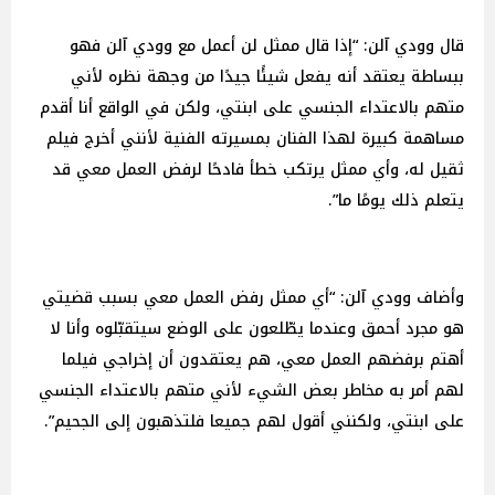
قال وودي آلن: “إذا قال ممثل لن أعمل مع وودي آلن فهو
ببساطة يعتقد أنه يفعل شيئًا جيدًا من وجهة نظره لأني
متهم بالاعتداء الجنسي على ابنتي، ولكن في الواقع أنا أقدم
مساهمة كبيرة لهذا الفنان بمسيرته الفنية لأنني أخرج فيلم
ثقيل له، وأي ممثل يرتكب خطأ فادحًا لرفض العمل معي قد
يتعلم ذلك يومًا ما”.
وأضاف وودي آلن: “أي ممثل رفض العمل معي بسبب قضيتي
هو مجرد أحمق وعندما يطّلعون على الوضع سيتقبّلوه وأنا لا
أهتم برفضهم العمل معي، هم يعتقدون أن إخراجي فيلما
لهم أمر به مخاطر بعض الشيء لأني متهم بالاعتداء الجنسي
على ابنتي، ولكنني أقول لهم جميعا فلتذهبون إلى الجحيم”.