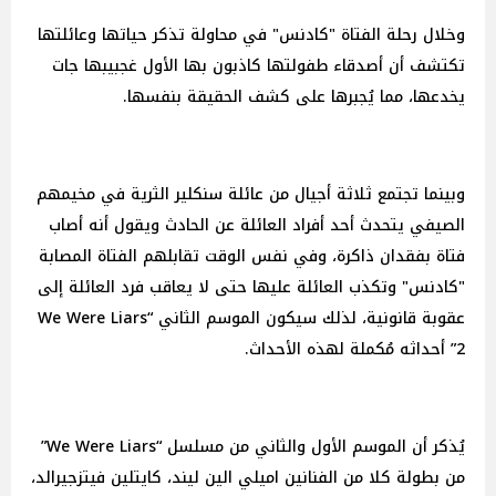
وخلال رحلة الفتاة "كادنس" في محاولة تذكر حياتها وعائلتها
تكتشف أن أصدقاء طفولتها كاذبون بها الأول غجبيبها جات
يخدعها، مما يُجبرها على كشف الحقيقة بنفسها.
وبينما تجتمع ثلاثة أجيال من عائلة سنكلير الثرية في مخيمهم
الصيفي يتحدث أحد أفراد العائلة عن الحادث ويقول أنه أصاب
فتاة بفقدان ذاكرة، وفي نفس الوقت تقابلهم الفتاة المصابة
"كادنس" وتكذب العائلة عليها حتى لا يعاقب فرد العائلة إلى
عقوبة قانونية، لذلك سيكون الموسم الثاني “We Were Liars
2” أحداثه مُكملة لهذه الأحداث.
يُذكر أن الموسم الأول والثاني من مسلسل “We Were Liars”
من بطولة كلا من الفنانين اميلي الين ليند، كايتلين فيتزجيرالد،