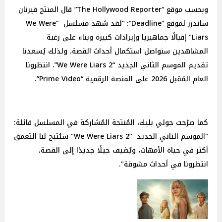
وبحسب موقع “The Hollywood Reporter” قال المنتج فيرنان
ساندرز لموقع “Deadline”: “لقد شهد مسلسل ”We Were
Liars" إقبالًا جماهيريا وإيرادات كبيرة وبناء على رغبة
المشاهدين سنواصل استكمال أحداث القصة، ولذلك يُسعدنا
تقديم الموسم الثاني الجديد “We Were Liars 2”، انتظرونا
العام المُقبل 2026 على المنصة الرقمية “Prime Video”.
كما صرّحت جولي بليك، المُنتجة المُشاركة في المسلسل قائلة:
"الموسم الثاني الجديد ”We Were Liars 2" سيُتيح لنا التعمق
أكثر في حياة الأمهات، ويُضيف جيلًا جديدًا إلى القصة،
انتظرونا في أحداث مشوقة".