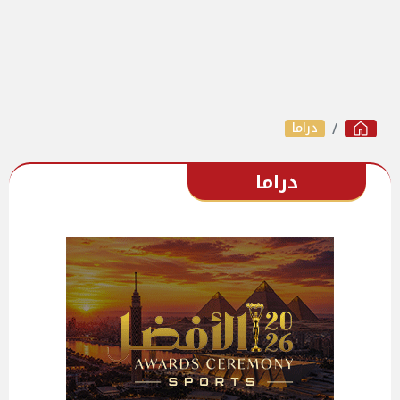
دراما
دراما