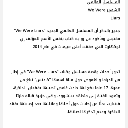
المسلسل العالمي
الشهير We Were
Liars
جدير بالذكر أن المسلسل العالمي الجديد “We Were Liars”
مقتبس ومأخوذ عن رواية كتاب بنفس الأسم للمؤلف إي
لوكهارت التي حققت أعلى مبيعات في عام 2014.
تدور أحداث وقصة مسلسل وكتاب “We Were Liars” في إطار
من الدراما والغموض حول فتاة اسمها "كادنس" تبلغ من
عمرها 17 عاما يقع لها حادث غامض يُصيبها بفقدان الذاكرة،
وتعود الفتاة إلى منطقة بيتشوود، وهي جزيرة قبالة مارثا
فينيارد، بحثًا عن إجابات حول أصلها وعائلتها بعد إصابتها بفقد
الذاكرة وعدم تذكرها لحياتها.