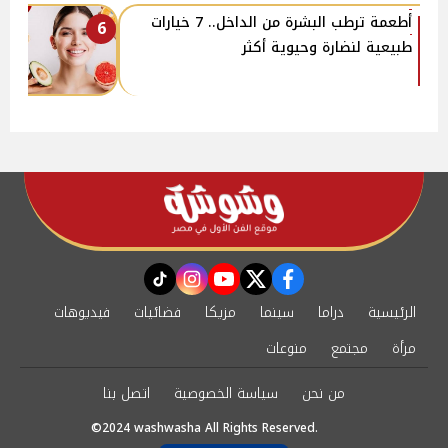
أطعمة ترطب البشرة من الداخل.. 7 خيارات
6
طبيعية لنضارة وحيوية أكثر
instagram
tiktok
youtube
twitter
facebook
الرئيسية
دراما
سينما
مزيكا
فضائيات
فيديوهات
مرأة
مجتمع
منوعات
من نحن
سياسة الخصوصية
اتصل بنا
©2024 washwasha All Rights Reserved.