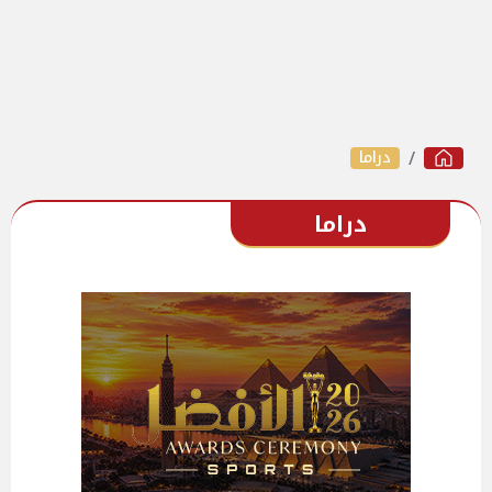
دراما
دراما