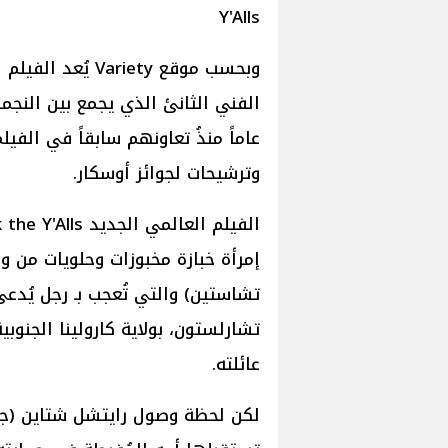
Y'Alls
وترشيحات لجوائز أوسكار.
إمرأة خبازة مخبوزات وحلويات من و
تشاستين) والتي تُعجب بـ رجل يُدع
تشارلستون، بولاية كارولينا الجنوب
عائلته.
لكن لحظة وصول رايتشل شتاين (جي