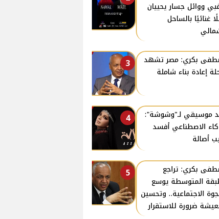
غبي ووائل جسار يحييان
ًا غنائيًا بالساحل
مالي
فى بكري: مصر تشهد
3
لة إعادة بناء شاملة
د موسيقي لـ"وشوشة":
4
كاء الاصطناعي أفسد
ب أصالة
فى بكري: تراجع
5
بقة المتوسطة يوسع
جوة الاجتماعية.. وتحسين
عيشة ضرورة للاستقرار