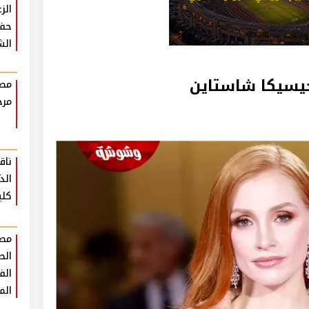
الز
حفل
الش
 جيسيكا شاستاين
مصط
مرح
ناق
الذ
كلي
مصط
الط
الف
الم