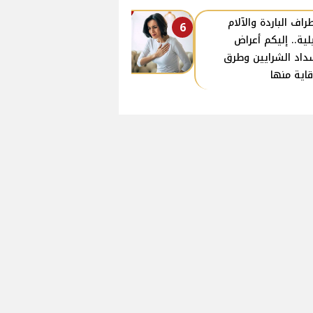
طراف الباردة والآلام
6
يلية.. إليكم أعراض
داد الشرايين وطرق
قاية منها