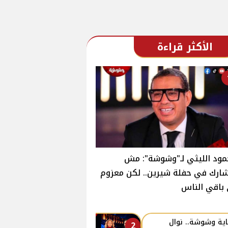
الأكثر قراءة
ود الليثي لـ"وشوشة": مش
رك في حفلة شيرين.. لكن معزوم
باقي الناس
اية وشوشة.. نوال
2