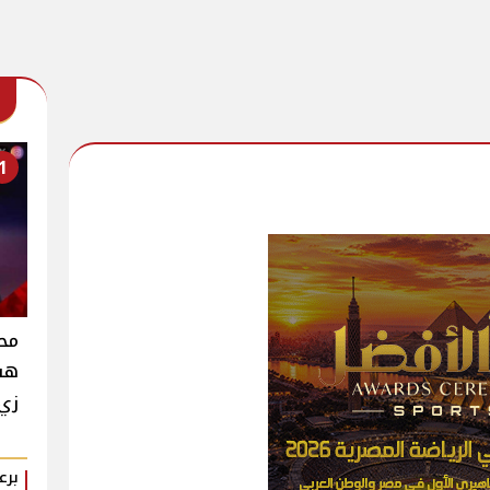
1
محم
هشا
زي 
برع