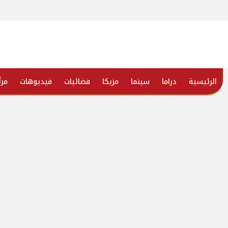
الرئيسية
دراما
سينما
مزيكا
فضائيات
فيديوهات
مرأ