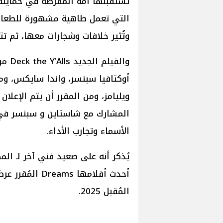
تستقبلها أمه المُفرطة في حمايته
التي تعمل طاهية مشهورة للطعام، ث
وتُثير خلافات وشجارات معها، ثم تت
والفي
أوكتافيا سبنسر، واندا سايكس، ومن
ويليامز، ومن المقرر أن يتم الإعلا
المشارك مع شاستاين و سبنسر في ب
الأسماء وتجارب الأداء.
يُذكر أنه على صعيد فني آخر لـ ال
المُقبل 2025.