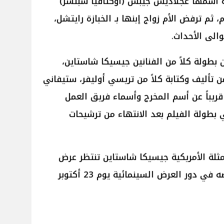
 أسمها غجلاديس جيبس ​​(أوكتافيا سبنسر)
م ترفض الأم زواج إبنها بـ الخبازة رايتشل،
والى الأحداث.
لم الجديد Deck the Y'Alls من بطولة كلاً من الفنانين جيسيكا شاستاين،
 تأليف وكتابة كلاً من تريسي أوليفر، ستيفاني
ن قريباً عن أسم المخرج وأسماء فريق العمل
طولة الفيلم بعد الانتهاء من ترشيحات
ممثلة الأمريكية جيسيكا شاستاين تنتظر عرض
أحدث أفلامها Dreams المُقرر عرضه في دور العرض السينمائية يوم 23 أكتوبر