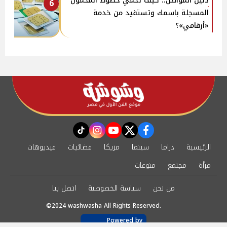
دليل المواطن.. كيف تحمي خطوط المحمول
6
المسجلة باسمك وتستفيد من خدمة
«أرقامي»؟
instagram
tiktok
youtube
twitter
facebook
الرئيسية
دراما
سينما
مزيكا
فضائيات
فيديوهات
مرأة
مجتمع
منوعات
من نحن
سياسة الخصوصية
اتصل بنا
©2024 washwasha All Rights Reserved.
Powered by