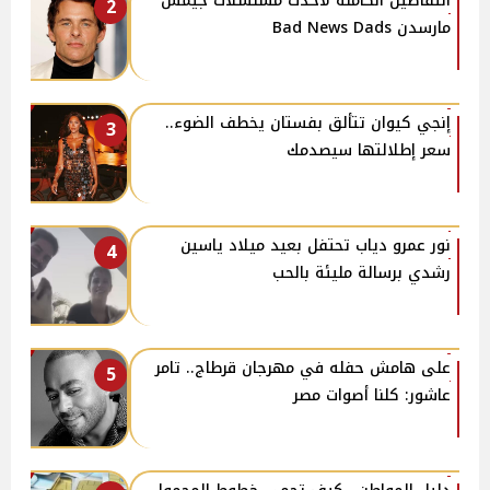
التفاصيل الكاملة لأحدث مسلسلات جيمس
2
مارسدن Bad News Dads
إنجي كيوان تتألق بفستان يخطف الضوء..
3
سعر إطلالتها سيصدمك
نور عمرو دياب تحتفل بعيد ميلاد ياسين
4
رشدي برسالة مليئة بالحب
على هامش حفله في مهرجان قرطاج.. تامر
5
عاشور: كلنا أصوات مصر