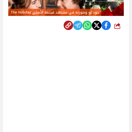
جود لو وصورته في مشاهد فيلمه الأصلي The Holiday
شارك