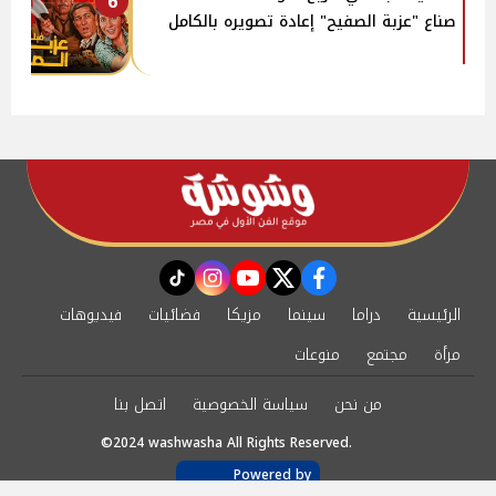
6
صناع "عزبة الصفيح" إعادة تصويره بالكامل
instagram
tiktok
youtube
twitter
facebook
الرئيسية
دراما
سينما
مزيكا
فضائيات
فيديوهات
مرأة
مجتمع
منوعات
من نحن
سياسة الخصوصية
اتصل بنا
©2024 washwasha All Rights Reserved.
Powered by