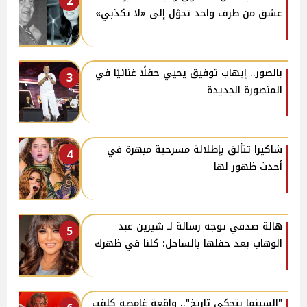
2
عشق من طرف واحد تحوّل إلى «لا تكذبي»
بالصور.. إيهاب توفيق يحيي حفلًا غنائيًا في
3
المنصورة الجديدة
شاكيرا تتألق بإطلالة مسرحية مبهرة في
4
أحدث ظهور لها
هالة صدقي توجه رسالة لـ شيرين عبد
5
الوهاب بعد حفلها بالساحل: كلنا في ظهرك
"السينما بتحكي تاريخ".. واقعة غامضة كلفت