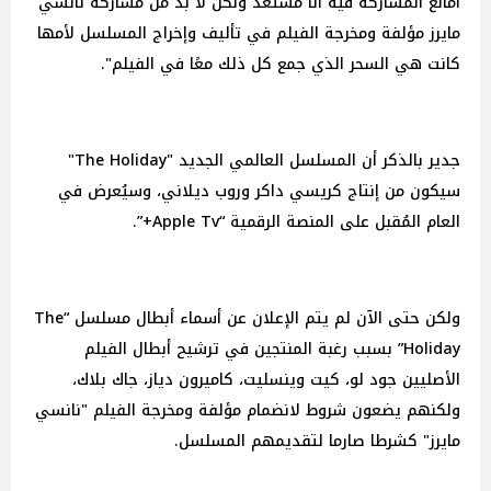
أمانع المشاركة فيه أنا مستعد ولكن لا بد من مشاركة نانسي
مايرز مؤلفة ومخرجة الفيلم في تأليف وإخراج المسلسل لأمها
كانت هي السحر الذي جمع كل ذلك معًا في الفيلم".
جدير بالذكر أن المسلسل العالمي الجديد "The Holiday"
سيكون من إنتاج كريسي داكر وروب ديلاني، وسيُعرض في
العام المُقبل على المنصة الرقمية “Apple Tv+”.
ولكن حتى الآن لم يتم الإعلان عن أسماء أبطال مسلسل “The
Holiday” بسبب رغبة المنتجين في ترشيح أبطال الفيلم
الأصليين جود لو، كيت وينسليت، كاميرون دياز، جاك بلاك،
ولكنهم يضعون شروط لانضمام مؤلفة ومخرجة الفيلم "نانسي
مايرز" كشرطا صارما لتقديمهم المسلسل.