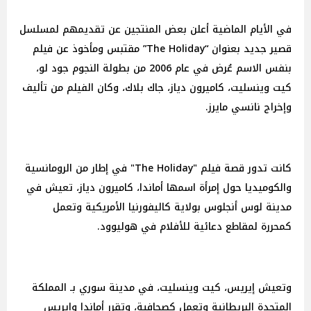
في الأيام الماضية أعلن بعض المنتجين عن تقديمهم لمسلسل
قصير جديد بعنوان “The Holiday” مقتبس ومأخوذ عن فيلم
بنفس الاسم عُرض في عام 2006 من بطولة النجوم جود لو،
كيت وينسليت، كاميرون دياز، جاك بلاك، وكان الفيلم من تأليف
وإخراج نانسي مايرز.
كانت تدور قصة فيلم "The Holiday" في إطار من الرومانسية
والكوميديا حول إمرأة اسمها أماندا، كاميرون دياز، تعيش في
مدينة لوس أنجلوس بولاية كاليفورنيا الأمريكية وتعمل
كمحررة لمقاطع دعائية للأفلام في هوليوود.
وتعيش إيريس، كيت وينسليت، في مدينة سوري بـ المملكة
المتحدة البريطانية وتعمل كصحافية، وتقرر أماندا وإيريس