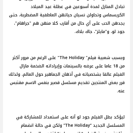
تبادل المنازل لمدة أسبوعين في عطلة عيد الميلاد
الكريسماس وتحاولن نسيان حياتهن العاطفية المضطربة، حتى
يجدهن الحب على أي حال من أقارب كلا منهن هم "جراهام"،
جود لو، و"مايلز"، جاك بلاك.
وبسبب شعبية فيلم" The Holiday" على الرغم من مرور أكثر
من 18 عاما على عرضه بالسينمات وإيراداته الضخمة مازال
الفيلم عالقا بشخصياته في أذهان الجماهير حول العالم، ولذلك
قرر بعض المنتجين تقديم مسلسل قصير بنفس الاسم مقتبس
عنه.
ليؤكد بطل الفيلم جود لو أنه على استعداد للمشاركة في
المسلسل الجديد “The Holiday” ولكن في حالة انضمام