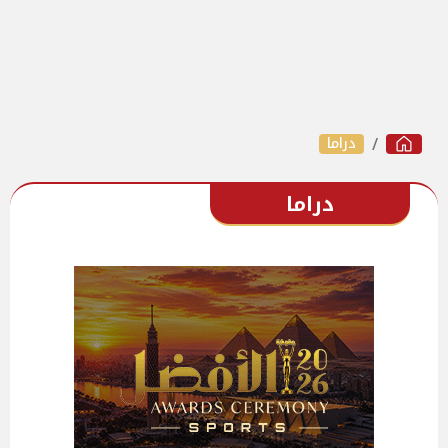
دراما
دراما