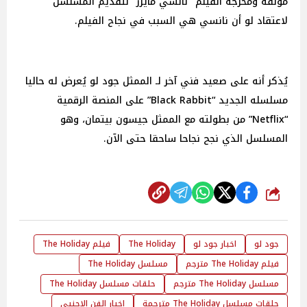
مؤلفة ومخرجة الفيلم "نانسي مايرز" لتقديم المسلسل
لاعتقاد لو أن نانسي هي السبب في نجاح الفيلم.
يُذكر أنه على صعيد فني آخر لـ الممثل جود لو يُعرض له حاليا
مسلسله الجديد “Black Rabbit” على المنصة الرقمية
“Netflix” من بطولته مع الممثل جيسون بيتمان، وهو
المسلسل الذي نجح نجاحا ساحقا حتى الآن.
شارك
جود لو
اخبار جود لو
The Holiday
فيلم The Holiday
فيلم The Holiday مترجم
مسلسل The Holiday
مسلسل The Holiday مترجم
حلقات مسلسل The Holiday
حلقات مسلسل The Holiday مترجمة
اخبار الفن الاجنبي