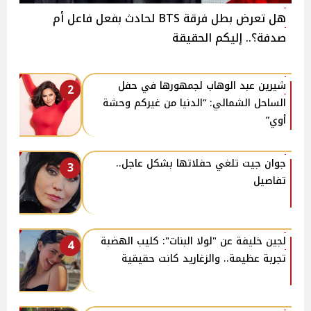
هل تعرض بطل فرقة BTS لحادث بفعل فاعل أم
صدفة؟.. إليكم الحقيقة
شيرين عبد الوهاب لجمهورها في حفل
2
الساحل الشمالي: “الدنيا من غيركم وحشة
أوي”
جوان جيت تلغي حفلاتها بشكل عاجل..
3
تفاصيل
لجين خليفة عن "لولا البنات": كليب الهضبة
4
تجربة عظيمة.. والزغاريد كانت حقيقية