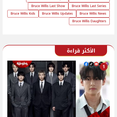
Bruce Willis Last Show
Bruce Willis Last Series
Bruce Willis Kids
Bruce Willis Updates
Bruce Willis News
Bruce Willis Daughters
الأكثر قراءة
1