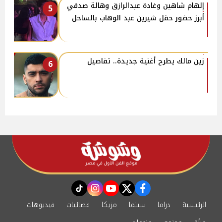
إلهام شاهين وغادة عبدالرازق وهالة صدقي
5
أبرز حضور حفل شيرين عبد الوهاب بالساحل
زين مالك يطرح أغنية جديدة.. تفاصيل
6
instagram
tiktok
youtube
twitter
facebook
الرئيسية
دراما
سينما
مزيكا
فضائيات
فيديوهات