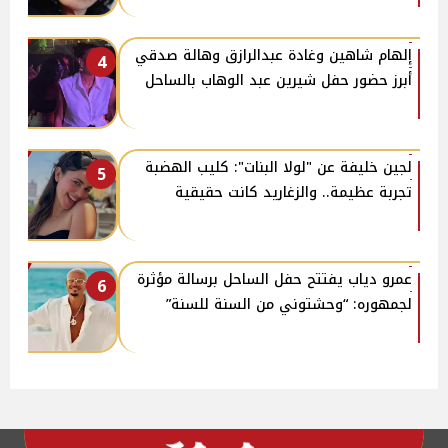
إلهام شاهين وغادة عبدالرازق وهالة صدقي
4
أبرز حضور حفل شيرين عبد الوهاب بالساحل
لجين خليفة عن "لولا البنات": كليب الهضبة
5
تجربة عظيمة.. والزغاريد كانت حقيقية
عمرو دياب يفتتح حفل الساحل برسالة مؤثرة
6
لجمهوره: “وحشتوني من السنة للسنة”