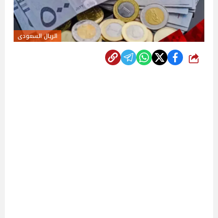
الريال السعودى
شارك