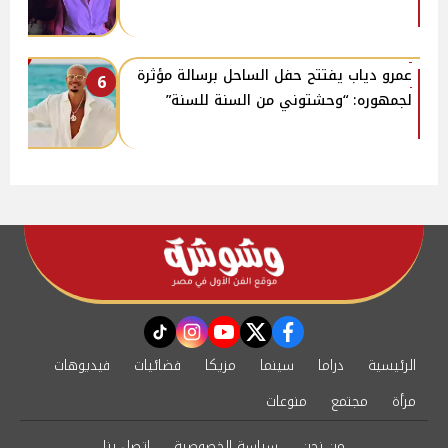
عمرو دياب يفتتح حفل الساحل برسالة مؤثرة
6
لجمهوره: “وحشتوني من السنة للسنة”
instagram
tiktok
youtube
twitter
facebook
الرئيسية
دراما
سينما
مزيكا
فضائيات
فيديوهات
مرأة
مجتمع
منوعات
من نحن
سياسة الخصوصية
اتصل بنا