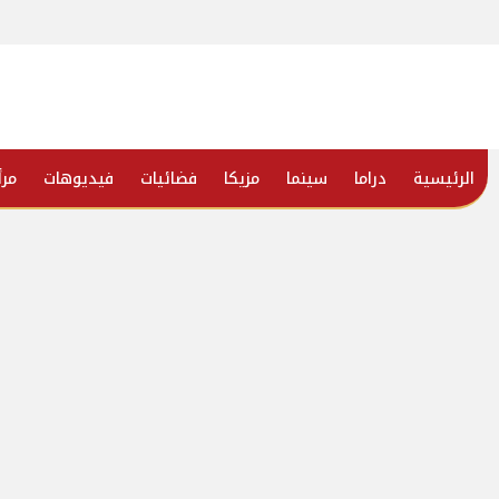
الرئيسية
دراما
سينما
مزيكا
فضائيات
فيديوهات
مرأ