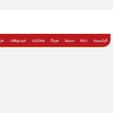
الرئيسية
دراما
سينما
مزيكا
فضائيات
فيديوهات
مرأ