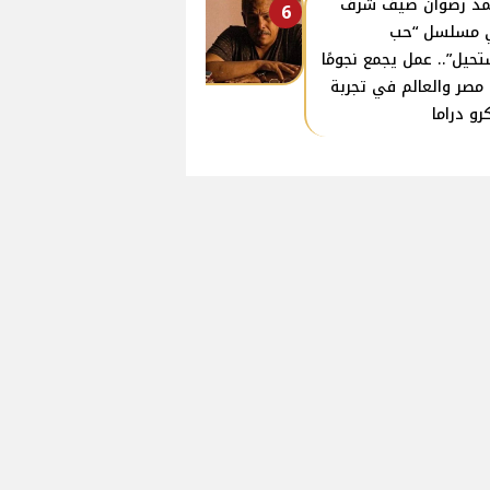
د رضوان ضيف شرف
6
 مسلسل “حب
حيل”.. عمل يجمع نجومًا
مصر والعالم في تجربة
رو دراما