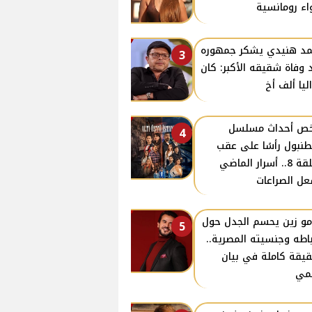
اء رومانسية
د هنيدي يشكر جمهوره
3
 وفاة شقيقه الأكبر: كان
ليا ألف أخ
ص أحداث مسلسل
4
نبول رأسًا على عقب
الحلقة 8.. أسرار الماضي
ل الصراعات
و زين يحسم الجدل حول
5
باطه وجنسيته المصرية..
قيقة كاملة في بيان
مي