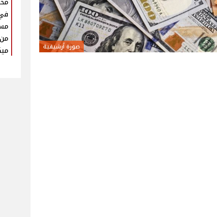
محم
في
مست
من 
صورة أرشيفية
ميك