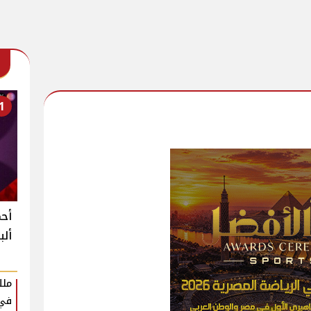
1
أحم
ألب
ملك
في 