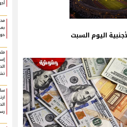
أجو
محم
بعد
أجنبية اليوم السبت
حوا
ملخ
إسط
تشع
سام
ارت
الح
رس