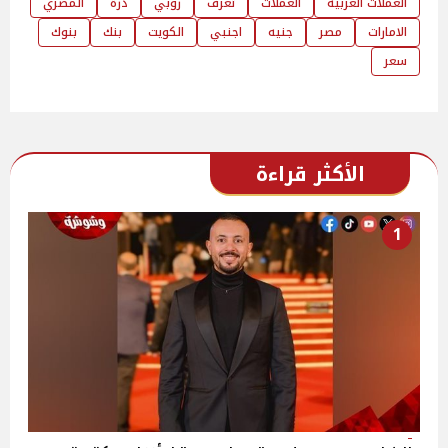
العملات العربية
العملات
تعرف
روبي
درة
المصري
الامارات
مصر
جنيه
اجنبي
الكويت
بنك
بنوك
سعر
الأكثر قراءة
1