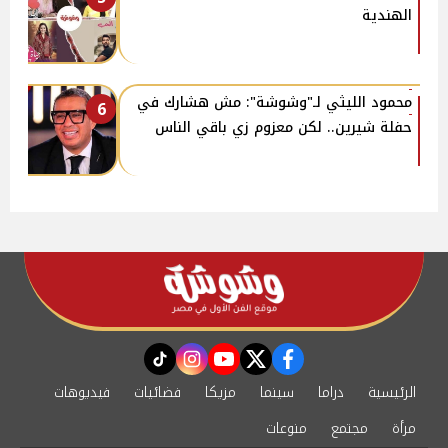
الهندية
محمود الليثي لـ"وشوشة": مش هشارك في
6
حفلة شيرين.. لكن معزوم زي باقي الناس
instagram
tiktok
youtube
twitter
facebook
الرئيسية
دراما
سينما
مزيكا
فضائيات
فيديوهات
مرأة
مجتمع
منوعات