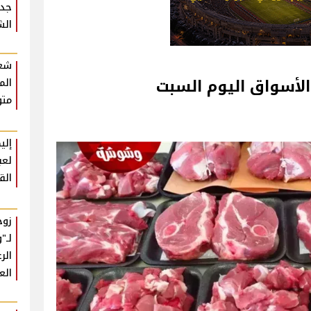
جدي
الش
شعب
الأسواق اليوم السبت
الم
متو
إلي
لعب
الق
زوج
لـ"
الر
الع