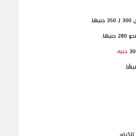
ها.
يها.
جنيه
.