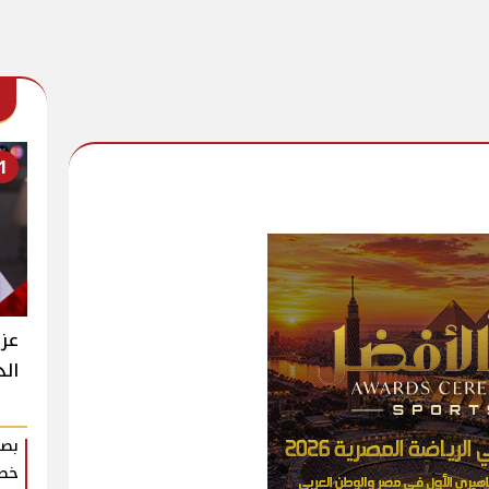
1
عزت
الد
بصم
خطو