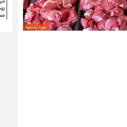
مي 
زوج
ممي
صورة أرشيفية