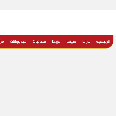
الرئيسية
دراما
سينما
مزيكا
فضائيات
فيديوهات
مرأ