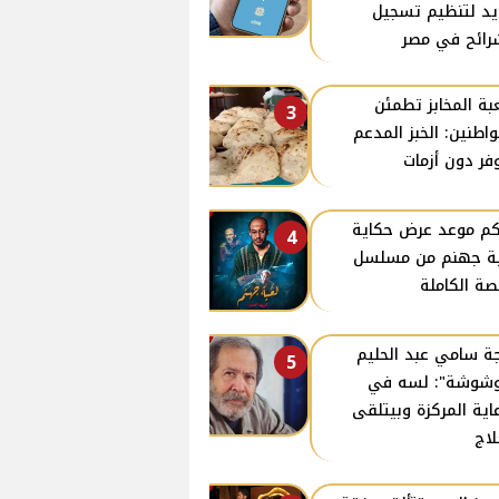
د لتنظيم تسجيل
رائح في مصر
ة المخابز تطمئن
3
واطنين: الخبز المدعم
فر دون أزمات
كم موعد عرض حكاية
4
ة جهنم من مسلسل
صة الكاملة
ة سامي عبد الحليم
5
وشوشة": لسه في
عاية المركزة وبيتلقى
لاج