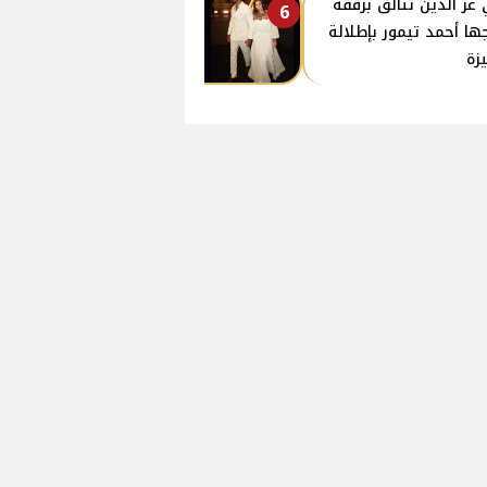
عز الدين تتألق برفقة
6
ها أحمد تيمور بإطلالة
زة