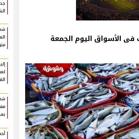
جدي
الش
شعب
 فى الأسواق اليوم الجمعة
الم
متو
إلي
لعب
الق
شع
مفا
بعد
أحم