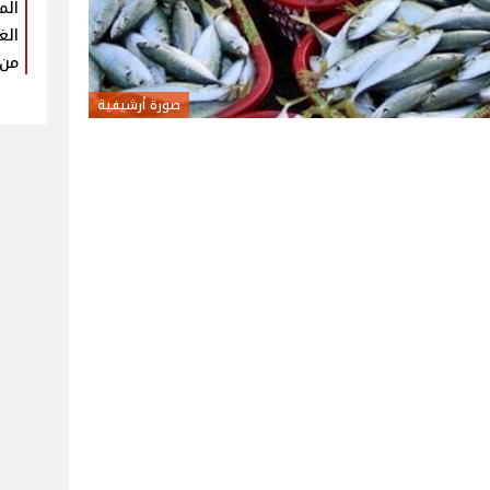
الم
الغ
من 
صورة أرشيفية