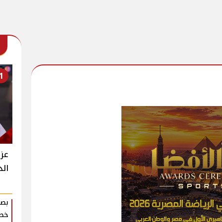
1
عزت
الد
بصم
خطو