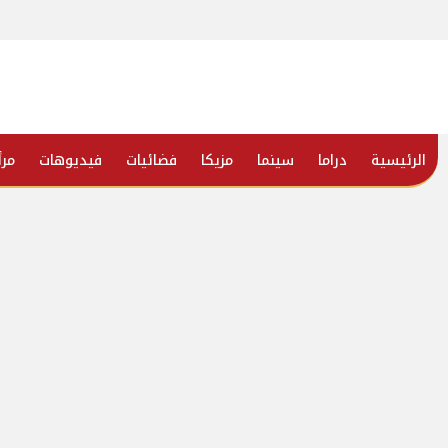
الرئيسية
دراما
سينما
مزيكا
فضائيات
فيديوهات
مرأ