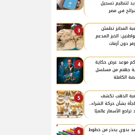
د لتنظيم تسجيل
رائح في مصر
ة المخابز تطمئن
3
واطنين: الخبز المدعم
فر دون أزمات
كم موعد عرض حكاية
4
ة جهنم من مسلسل
صة الكاملة
بة الذهب تكشف
5
جأة بشأن حركة الشراء..
 تراجع الأسعار عالميًا
د بدوي يحذر من خطوط
6