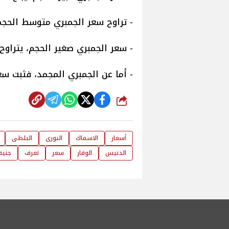
- تراوح سعر الجمبري متوسط الحجم، ما بين 380 و500 
- سعر الجمبري صغير الحجم، يتراوح ما بين 170 و 370جني
- أما عن الجمبري المجمد، فثبت سعره ما بين 175 و475
شارك
أسعار
الاسماك
البورى
البلطى
الدنيس
الوقار
سعر
تعرف
جنيه