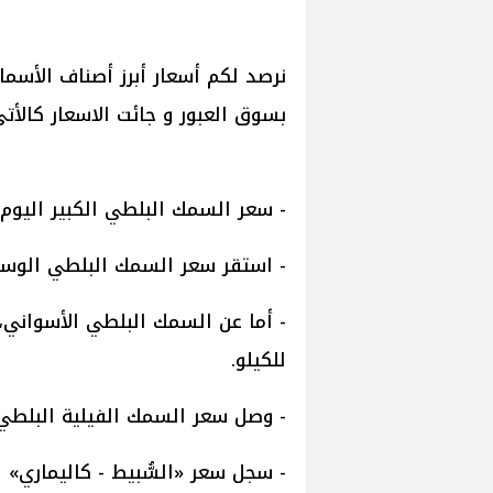
‎نرصد لكم أسعار أبرز أصناف الأسما
بسوق العبور و جائت الاسعار كالأتى
- سعر السمك البلطي الكبير اليوم، يتراوح ما بين 2
- استقر سعر السمك البلطي الوسط، ما بين 69 و 71 
للكيلو.
- وصل سعر السمك الفيلية البلطي المجمد، إلى ما
- سجل سعر «السُّبيط - كاليماري» اليوم، ليتر