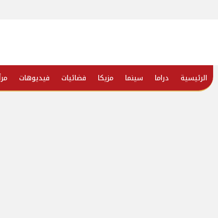
الرئيسية
دراما
سينما
مزيكا
فضائيات
فيديوهات
مرأ