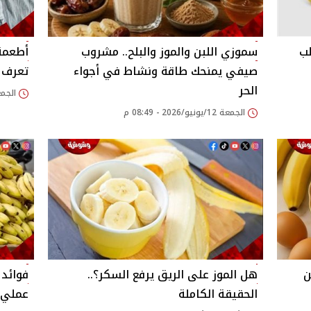
لب
سموزي اللبن والموز والبلح.. مشروب
أطعمة
صيفي يمنحك طاقة ونشاط في أجواء
تعرف 
الحر
الجمعة 12/يونيو/026
الجمعة 12/يونيو/2026 - 08:49 م
ن
هل الموز على الريق يرفع السكر؟..
فوائد 
الحقيقة الكاملة
عملي 