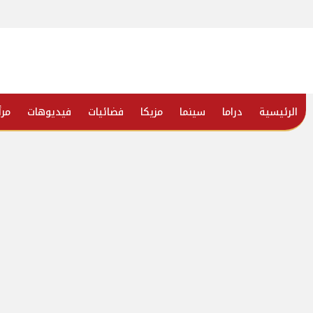
الرئيسية
دراما
سينما
مزيكا
فضائيات
فيديوهات
مرأ