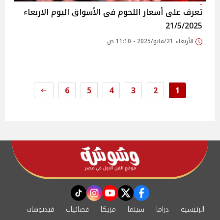
تعرف على أسعار اللحوم فى الأسواق‎‎ اليوم الاربعاء
21/5/2025
الأربعاء 21/مايو/2025 - 11:10 ص
6
5
4
3
2
1
instagram
tiktok
youtube
twitter
facebook
الرئيسية
دراما
سينما
مزيكا
فضائيات
فيديوهات