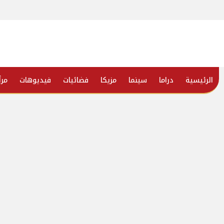
الرئيسية
دراما
سينما
مزيكا
فضائيات
فيديوهات
مرأ