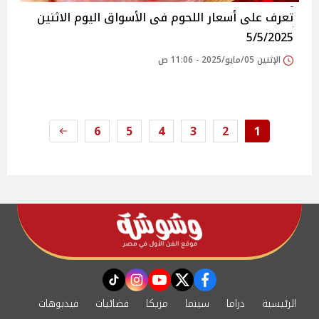
تعرف على أسعار اللحوم فى الأسواق‎‎ اليوم الاثنين
5/5/2025
الإثنين 05/مايو/2025 - 11:06 ص
6
5
4
3
2
1
instagram
tiktok
youtube
twitter
facebook
الرئيسية
دراما
سينما
مزيكا
فضائيات
فيديوهات