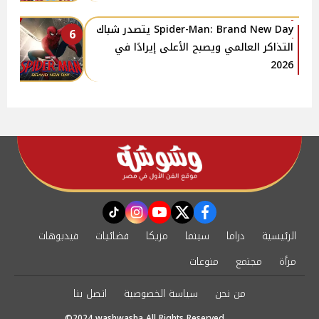
Spider-Man: Brand New Day يتصدر شباك
6
التذاكر العالمي ويصبح الأعلى إيرادًا في
2026
instagram
tiktok
youtube
twitter
facebook
الرئيسية
دراما
سينما
مزيكا
فضائيات
فيديوهات
مرأة
مجتمع
منوعات
من نحن
سياسة الخصوصية
اتصل بنا
©2024 washwasha All Rights Reserved.