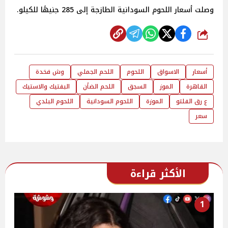
وصلت أسعار اللحوم السودانية الطازجة إلى 285 جنيهًا للكيلو.
شارك
أسعار
الاسواق
اللحوم
اللحم الجملي
وش فخدة
القاهرة
الموز
السجق
اللحم الضأن
البفتيك والاستيك
ع رق الفلتو
الموزة
اللحوم السودانية
اللحوم البلدي
سعر
الأكثر قراءة
1