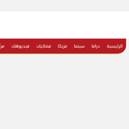
الرئيسية
دراما
سينما
مزيكا
فضائيات
فيديوهات
مرأ