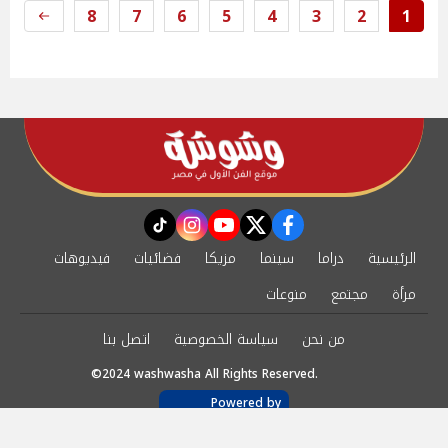
8
7
6
5
4
3
2
1
instagram
tiktok
youtube
twitter
facebook
الرئيسية
دراما
سينما
مزيكا
فضائيات
فيديوهات
مرأة
مجتمع
منوعات
من نحن
سياسة الخصوصية
اتصل بنا
©2024 washwasha All Rights Reserved.
Powered by