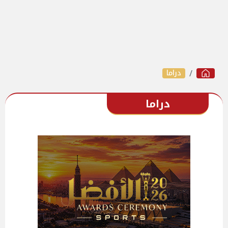
دراما
دراما