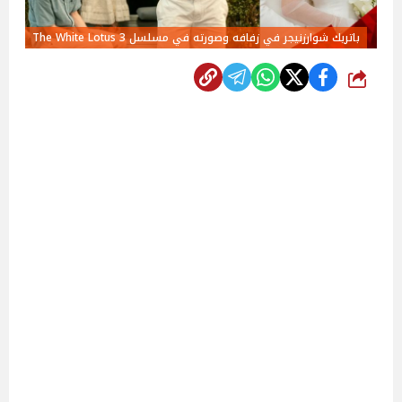
باتريك شوارزنيجر في زفافه وصورته في مسلسل The White Lotus 3
شارك