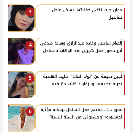
جوان جيت تلغي حفلاتها بشكل عاجل..
3
تفاصيل
إلهام شاهين وغادة عبدالرازق وهالة صدقي
4
أبرز حضور حفل شيرين عبد الوهاب بالساحل
لجين خليفة عن "لولا البنات": كليب الهضبة
5
تجربة عظيمة.. والزغاريد كانت حقيقية
عمرو دياب يفتتح حفل الساحل برسالة مؤثرة
6
لجمهوره: “وحشتوني من السنة للسنة”