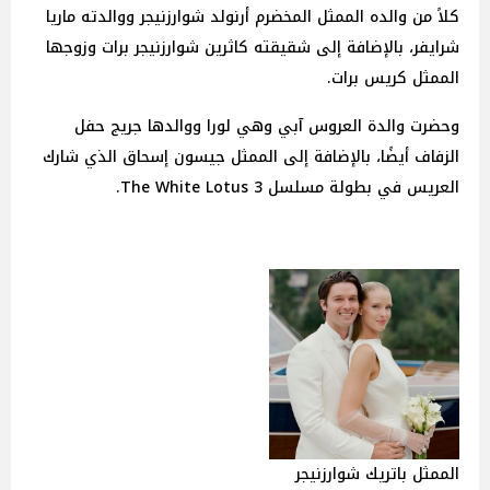
كلاً من والده الممثل المخضرم أرنولد شوارزنيجر ووالدته ماريا
شرايفر، بالإضافة إلى شقيقته كاثرين شوارزنيجر برات وزوجها
الممثل كريس برات.
وحضرت والدة العروس آبي وهي لورا ووالدها جريج حفل
الزفاف أيضًا، بالإضافة إلى الممثل جيسون إسحاق الذي شارك
العريس في بطولة مسلسل 3 The White Lotus.
الممثل باتريك شوارزنيجر